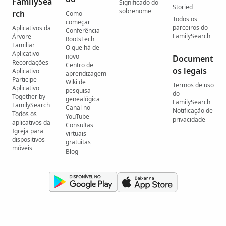
FamilySea
Significado do
Storied
sobrenome
rch
Como
Todos os
começar
parceiros do
Aplicativos da
Conferência
FamilySearch
Árvore
RootsTech
Familiar
O que há de
Aplicativo
novo
Document
Recordações
Centro de
os legais
Aplicativo
aprendizagem
Participe
Wiki de
Termos de uso
Aplicativo
pesquisa
do
Together by
genealógica
FamilySearch
FamilySearch
Canal no
Notificação de
Todos os
YouTube
privacidade
aplicativos da
Consultas
Igreja para
virtuais
dispositivos
gratuitas
móveis
Blog