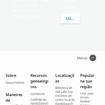
campanha, em 1804,
outros
para promover a
países.
vacinação contra a
varíola na Corte.
SAIBA MAIS SOBRE M
Menos
Sobre
Recursos
Localizaçõ
Popular
genealógi
es
na sua
Nossa história
cos
região
Biblioteca de
Salt Lake City
Criar uma
Cemitérios
Maneiras
Encontre um
árvore
Catálogo do
de
centro local do
familiar
FamilySearch
FamilySearch