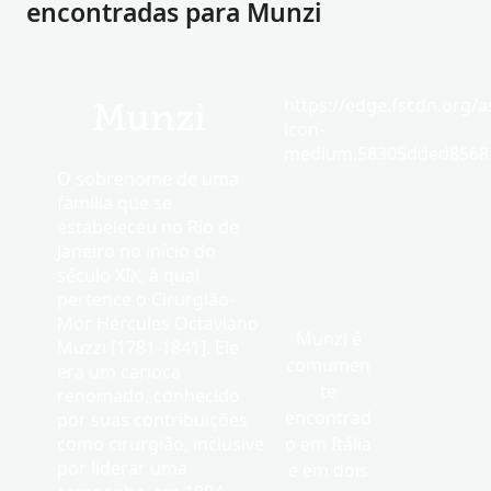
encontradas para Munzi
https://edge.fscdn.org/as
Munzi
icon-
medium.58305dded85682
O sobrenome de uma
família que se
estabeleceu no Rio de
Janeiro no início do
século XIX, à qual
pertence o Cirurgião-
Mor Hércules Octaviano
Munzi é
Muzzi [1781-1841]. Ele
comumen
era um carioca
te
renomado, conhecido
encontrad
por suas contribuições
como cirurgião, inclusive
o em Itália
por liderar uma
e em dois