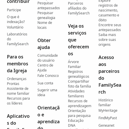
contribuir
Explore
Pesquisar
Parceiros
registros de
antepassados
afiliados do
Participe
nascimento,
Pesquisar
FamilySearch
casamento e
O que é
genealogia
óbito
indexação?
Nome de
Encontre seus
Veja os
Voluntário
locais
antepassados
serviços
Laboratórios
Saiba mais
do
que
Obter
sobre suas
FamilySearch
origens
oferecem
ajuda
os
Comunidade
Para os
Acesso
do usuário
Árvore
membros
aos
Centro de
Familiar
da Igreja
Ajuda
parceiros
Registros
Fale Conosco
genealógicos
do
Ordenanças
Compartilhar
Sua conta
Prontas
FamilySea
foto da família
Assistente de
Sugerir uma
Atividades
rch
nome familiar
ideia
familiares
Recursos para
Histórico
Recursos de
os líderes
familiar
aprendizagem
Orientaçã
MyHeritage
Orientação
o e
Aplicativo
para pesquisa
FindMyPast
Educação
aprendiza
s do
DNA
Geneanet
do