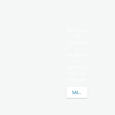
Munheime
r é
comumen
te
encontrad
o em
Alemanha
e em um
outro país.
SAIBA MAIS SOBRE 