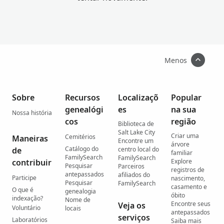
Menos
Sobre
Recursos
Localizaçõ
Popular
genealógi
es
na sua
Nossa história
cos
região
Biblioteca de
Salt Lake City
Criar uma
Cemitérios
Maneiras
Encontre um
árvore
Catálogo do
de
centro local do
familiar
FamilySearch
FamilySearch
contribuir
Explore
Pesquisar
Parceiros
registros de
antepassados
afiliados do
Participe
nascimento,
Pesquisar
FamilySearch
casamento e
O que é
genealogia
óbito
indexação?
Nome de
Encontre seus
Veja os
Voluntário
locais
antepassados
serviços
Laboratórios
Saiba mais