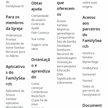
do
que
Obter
sobre suas
FamilySearch
origens
oferecem
ajuda
os
Comunidade
Para os
Acesso
do usuário
Árvore
membros
aos
Centro de
Familiar
da Igreja
Ajuda
parceiros
Registros
Fale Conosco
genealógicos
do
Ordenanças
Compartilhar
Sua conta
Prontas
FamilySea
foto da família
Assistente de
Sugerir uma
Atividades
rch
nome familiar
ideia
familiares
Recursos para
Histórico
Recursos de
os líderes
familiar
aprendizagem
Orientaçã
MyHeritage
Orientação
o e
Aplicativo
para pesquisa
FindMyPast
Educação
aprendiza
s do
DNA
Geneanet
do
FamilySea
Significado do
Storied
sobrenome
rch
Como
Todos os
começar
parceiros do
Aplicativos da
Conferência
FamilySearch
Árvore
RootsTech
Familiar
O que há de
Aplicativo
novo
Document
Recordações