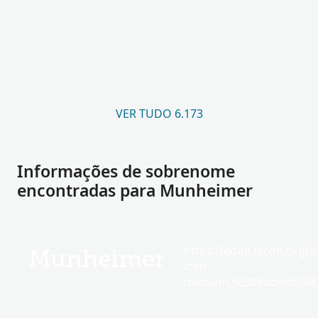
VER TUDO 6.173
Informações de sobrenome
encontradas para Munheimer
https://edge.fscdn.org/as
Munheimer
icon-
medium.58305dded85682