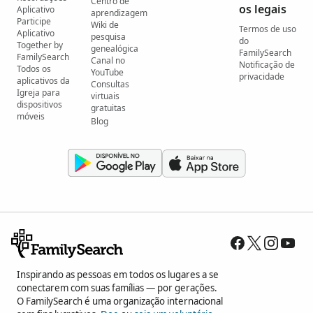
Centro de
os legais
Aplicativo
aprendizagem
Participe
Wiki de
Termos de uso
Aplicativo
pesquisa
do
Together by
genealógica
FamilySearch
FamilySearch
Canal no
Notificação de
Todos os
YouTube
privacidade
aplicativos da
Consultas
Igreja para
virtuais
dispositivos
gratuitas
móveis
Blog
Inspirando as pessoas em todos os lugares a se
conectarem com suas famílias — por gerações.
O FamilySearch é uma organização internacional