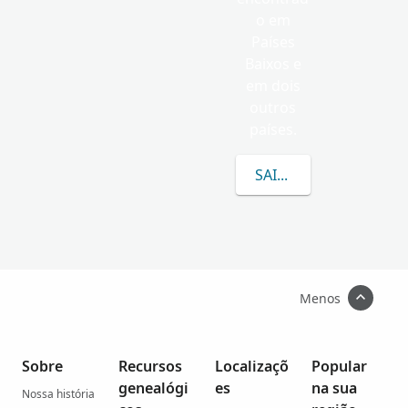
o em
Países
Baixos e
em dois
outros
países.
SAIBA MAIS SOBRE 
Menos
Sobre
Recursos
Localizaçõ
Popular
genealógi
es
na sua
Nossa história