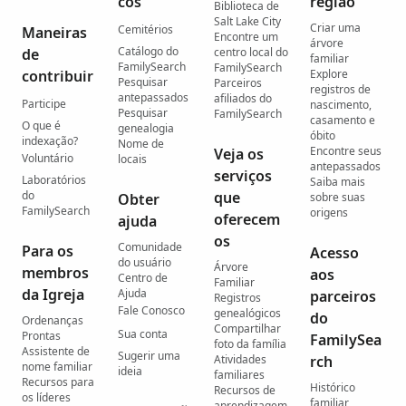
cos
região
Biblioteca de
Salt Lake City
Criar uma
Cemitérios
Maneiras
Encontre um
árvore
Catálogo do
de
centro local do
familiar
FamilySearch
FamilySearch
contribuir
Explore
Pesquisar
Parceiros
registros de
antepassados
afiliados do
Participe
nascimento,
Pesquisar
FamilySearch
casamento e
O que é
genealogia
óbito
indexação?
Nome de
Encontre seus
Veja os
Voluntário
locais
antepassados
serviços
Laboratórios
Saiba mais
do
que
Obter
sobre suas
FamilySearch
origens
oferecem
ajuda
os
Comunidade
Para os
Acesso
do usuário
Árvore
membros
aos
Centro de
Familiar
da Igreja
Ajuda
parceiros
Registros
Fale Conosco
genealógicos
do
Ordenanças
Compartilhar
Sua conta
Prontas
FamilySea
foto da família
Assistente de
Sugerir uma
Atividades
rch
nome familiar
ideia
familiares
Recursos para
Histórico
Recursos de
os líderes
familiar
aprendizagem