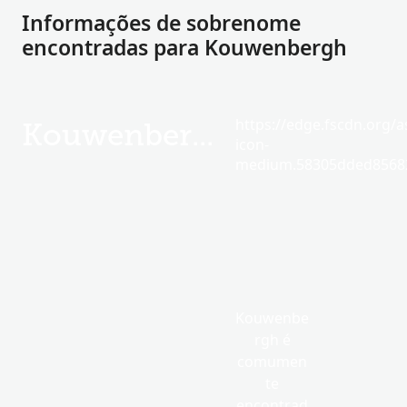
Informações de sobrenome
encontradas para Kouwenbergh
https://edge.fscdn.org/as
Kouwenbergh
icon-
medium.58305dded85682
Kouwenbe
rgh é
comumen
te
encontrad