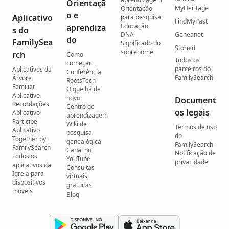
Orientaçã
MyHeritage
Orientação
o e
Aplicativo
para pesquisa
FindMyPast
Educação
aprendiza
s do
DNA
Geneanet
do
FamilySea
Significado do
Storied
sobrenome
rch
Como
Todos os
começar
parceiros do
Aplicativos da
Conferência
FamilySearch
Árvore
RootsTech
Familiar
O que há de
Aplicativo
novo
Document
Recordações
Centro de
os legais
Aplicativo
aprendizagem
Participe
Wiki de
Termos de uso
Aplicativo
pesquisa
do
Together by
genealógica
FamilySearch
FamilySearch
Canal no
Notificação de
Todos os
YouTube
privacidade
aplicativos da
Consultas
Igreja para
virtuais
dispositivos
gratuitas
móveis
Blog