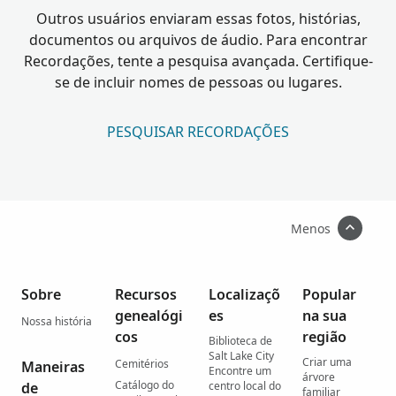
Outros usuários enviaram essas fotos, histórias,
documentos ou arquivos de áudio. Para encontrar
Recordações, tente a pesquisa avançada. Certifique-
se de incluir nomes de pessoas ou lugares.
PESQUISAR RECORDAÇÕES
Menos
Sobre
Recursos
Localizaçõ
Popular
genealógi
es
na sua
Nossa história
cos
região
Biblioteca de
Salt Lake City
Criar uma
Cemitérios
Maneiras
Encontre um
árvore
Catálogo do
de
centro local do
familiar