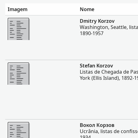
Imagem
Nome
Mais
Dmitry Korzov
Washington, Seattle, list
1890-1957
Mais
Stefan Korzov
Listas de Chegada de Pa
York (Ellis Island), 1892-
Mais
Вокол Корзов
Ucrânia, listas de confis
1934