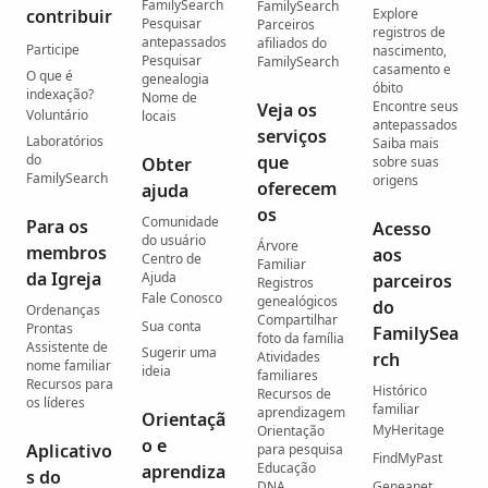
FamilySearch
FamilySearch
contribuir
Explore
Pesquisar
Parceiros
registros de
antepassados
afiliados do
Participe
nascimento,
Pesquisar
FamilySearch
casamento e
O que é
genealogia
óbito
indexação?
Nome de
Encontre seus
Veja os
Voluntário
locais
antepassados
serviços
Laboratórios
Saiba mais
do
que
Obter
sobre suas
FamilySearch
origens
oferecem
ajuda
os
Comunidade
Para os
Acesso
do usuário
Árvore
membros
aos
Centro de
Familiar
da Igreja
Ajuda
parceiros
Registros
Fale Conosco
genealógicos
do
Ordenanças
Compartilhar
Sua conta
Prontas
FamilySea
foto da família
Assistente de
Sugerir uma
Atividades
rch
nome familiar
ideia
familiares
Recursos para
Histórico
Recursos de
os líderes
familiar
aprendizagem
Orientaçã
MyHeritage
Orientação
o e
Aplicativo
para pesquisa
FindMyPast
Educação
aprendiza
s do
DNA
Geneanet