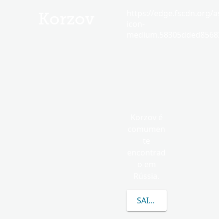
https://edge.fscdn.org/as
Korzov
icon-
medium.58305dded85682
Korzov é
comumen
te
encontrad
o em
Rússia.
SAIBA MAIS SOBRE K