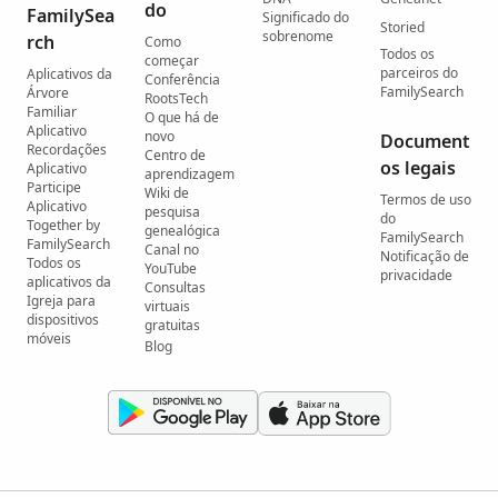
do
FamilySea
Significado do
Storied
sobrenome
rch
Como
Todos os
começar
parceiros do
Aplicativos da
Conferência
FamilySearch
Árvore
RootsTech
Familiar
O que há de
Aplicativo
novo
Document
Recordações
Centro de
os legais
Aplicativo
aprendizagem
Participe
Wiki de
Termos de uso
Aplicativo
pesquisa
do
Together by
genealógica
FamilySearch
FamilySearch
Canal no
Notificação de
Todos os
YouTube
privacidade
aplicativos da
Consultas
Igreja para
virtuais
dispositivos
gratuitas
móveis
Blog