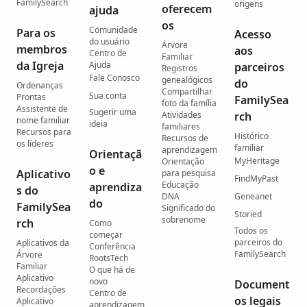
FamilySearch
origens
oferecem
ajuda
os
Comunidade
Para os
Acesso
do usuário
Árvore
membros
aos
Centro de
Familiar
da Igreja
Ajuda
parceiros
Registros
Fale Conosco
genealógicos
do
Ordenanças
Compartilhar
Sua conta
Prontas
FamilySea
foto da família
Assistente de
Sugerir uma
Atividades
rch
nome familiar
ideia
familiares
Recursos para
Histórico
Recursos de
os líderes
familiar
aprendizagem
Orientaçã
MyHeritage
Orientação
o e
Aplicativo
para pesquisa
FindMyPast
Educação
aprendiza
s do
DNA
Geneanet
do
FamilySea
Significado do
Storied
sobrenome
rch
Como
Todos os
começar
parceiros do
Aplicativos da
Conferência
FamilySearch
Árvore
RootsTech
Familiar
O que há de
Aplicativo
novo
Document
Recordações
Centro de
os legais
Aplicativo
aprendizagem