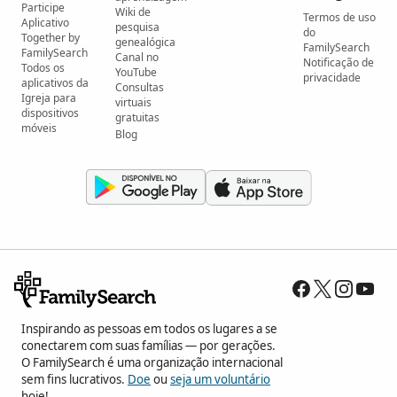
Participe
Wiki de
Termos de uso
Aplicativo
pesquisa
do
Together by
genealógica
FamilySearch
FamilySearch
Canal no
Notificação de
Todos os
YouTube
privacidade
aplicativos da
Consultas
Igreja para
virtuais
dispositivos
gratuitas
móveis
Blog
Inspirando as pessoas em todos os lugares a se
conectarem com suas famílias — por gerações.
O FamilySearch é uma organização internacional
sem fins lucrativos.
Doe
ou
seja um voluntário
hoje!