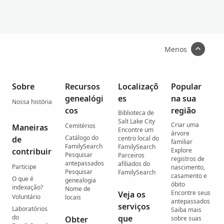
Menos
Sobre
Recursos
Localizaçõ
Popular
genealógi
es
na sua
Nossa história
cos
região
Biblioteca de
Salt Lake City
Criar uma
Cemitérios
Maneiras
Encontre um
árvore
Catálogo do
de
centro local do
familiar
FamilySearch
FamilySearch
contribuir
Explore
Pesquisar
Parceiros
registros de
antepassados
afiliados do
Participe
nascimento,
Pesquisar
FamilySearch
casamento e
O que é
genealogia
óbito
indexação?
Nome de
Encontre seus
Veja os
Voluntário
locais
antepassados
serviços
Laboratórios
Saiba mais
do
que
Obter
sobre suas