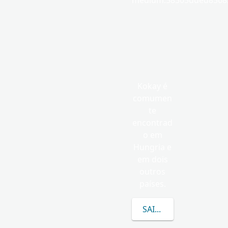
medium.58305dded85682
Kokay é
comumen
te
encontrad
o em
Hungria e
em dois
outros
países.
SAIBA MAIS SOBRE K