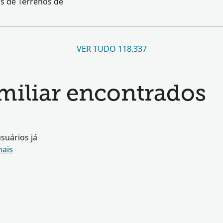
os de Terrenos de
VER TUDO 118.337
amiliar encontrados
suários já
mais