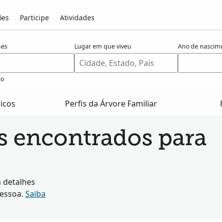
ões
Participe
Atividades
es
Lugar em que viveu
Ano de nascim
io
ricos
Perfis da Árvore Familiar
os encontrados para
 detalhes
pessoa.
Saiba