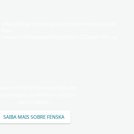
https://edge.fscdn.org/assets/static/media/invalid-
icon-
medium.58305dded85682d90d4c1772efbf1185.svg
ska é comumente encontrado em
ados Unidos da América e em dois
outros países.
SAIBA MAIS SOBRE FENSKA