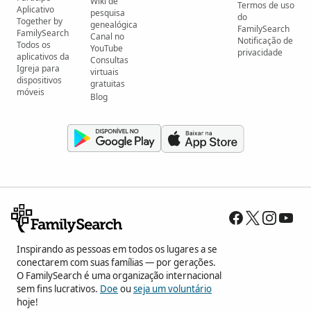
Wiki de
Termos de uso
Aplicativo
pesquisa
do
Together by
genealógica
FamilySearch
FamilySearch
Canal no
Notificação de
Todos os
YouTube
privacidade
aplicativos da
Consultas
Igreja para
virtuais
dispositivos
gratuitas
móveis
Blog
Inspirando as pessoas em todos os lugares a se
conectarem com suas famílias — por gerações.
O FamilySearch é uma organização internacional
sem fins lucrativos.
Doe
ou
seja um voluntário
hoje!