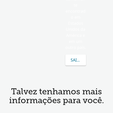
te
encontrad
o em
Estados
Unidos da
América e
em um
outro país.
SAIBA MAIS SOBRE E
Talvez tenhamos mais
informações para você.