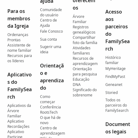
oferecem
ajuda
os
Comunidade
Para os
Acesso
do usuário
Árvore
membros
aos
Centro de
Familiar
da Igreja
Ajuda
parceiros
Registros
Fale Conosco
genealógicos
do
Ordenanças
Compartilhar
Sua conta
Prontas
FamilySea
foto da família
Assistente de
Sugerir uma
Atividades
rch
nome familiar
ideia
familiares
Recursos para
Histórico
Recursos de
os líderes
familiar
aprendizagem
Orientaçã
MyHeritage
Orientação
o e
Aplicativo
para pesquisa
FindMyPast
Educação
aprendiza
s do
DNA
Geneanet
do
FamilySea
Significado do
Storied
sobrenome
rch
Como
Todos os
começar
parceiros do
Aplicativos da
Conferência
FamilySearch
Árvore
RootsTech
Familiar
O que há de
Aplicativo
novo
Document
Recordações
Centro de
os legais
Aplicativo
aprendizagem
Participe