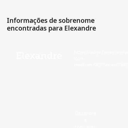
Informações de sobrenome
encontradas para Elexandre
https://edge.fscdn.org/as
Elexandre
icon-
medium.58305dded85682
Elexandre
é
comumen