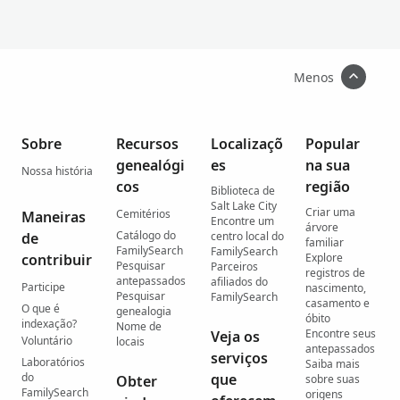
Menos
Sobre
Recursos
Localizaçõ
Popular
genealógi
es
na sua
Nossa história
cos
região
Biblioteca de
Salt Lake City
Criar uma
Cemitérios
Maneiras
Encontre um
árvore
Catálogo do
de
centro local do
familiar
FamilySearch
FamilySearch
contribuir
Explore
Pesquisar
Parceiros
registros de
antepassados
afiliados do
Participe
nascimento,
Pesquisar
FamilySearch
casamento e
O que é
genealogia
óbito
indexação?
Nome de
Encontre seus
Veja os
Voluntário
locais
antepassados
serviços
Laboratórios
Saiba mais
do
que
Obter
sobre suas
FamilySearch
origens