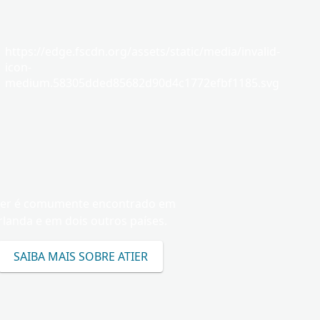
https://edge.fscdn.org/assets/static/media/invalid-
icon-
medium.58305dded85682d90d4c1772efbf1185.svg
ier é comumente encontrado em
rlanda e em dois outros países.
SAIBA MAIS SOBRE ATIER