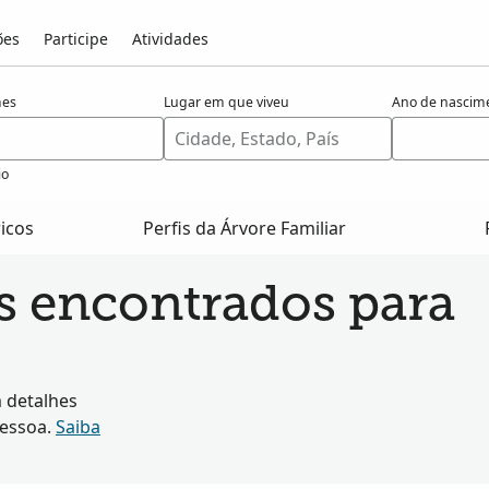
ões
Participe
Atividades
es
Lugar em que viveu
Ano de nascim
io
ricos
Perfis da Árvore Familiar
os encontrados para
 detalhes
pessoa.
Saiba