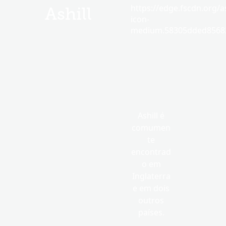
https://edge.fscdn.org/as
Ashill
icon-
medium.58305dded85682
Ashill é
comumen
te
encontrad
o em
Inglaterra
e em dois
outros
países.