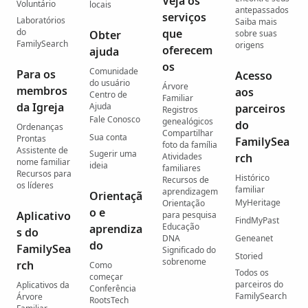
Veja os
Voluntário
locais
antepassados
serviços
Laboratórios
Saiba mais
do
que
Obter
sobre suas
FamilySearch
origens
oferecem
ajuda
os
Comunidade
Para os
Acesso
do usuário
Árvore
membros
aos
Centro de
Familiar
da Igreja
Ajuda
parceiros
Registros
Fale Conosco
genealógicos
do
Ordenanças
Compartilhar
Sua conta
Prontas
FamilySea
foto da família
Assistente de
Sugerir uma
Atividades
rch
nome familiar
ideia
familiares
Recursos para
Histórico
Recursos de
os líderes
familiar
aprendizagem
Orientaçã
MyHeritage
Orientação
o e
Aplicativo
para pesquisa
FindMyPast
Educação
aprendiza
s do
DNA
Geneanet
do
FamilySea
Significado do
Storied
sobrenome
rch
Como
Todos os
começar
parceiros do
Aplicativos da
Conferência
FamilySearch
Árvore
RootsTech