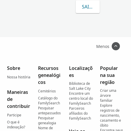
SAIBA MAIS SOBRE AS
Menos
Sobre
Recursos
Localizaçõ
Popular
genealógi
es
na sua
Nossa história
cos
região
Biblioteca de
Salt Lake City
Criar uma
Cemitérios
Maneiras
Encontre um
árvore
Catálogo do
de
centro local do
familiar
FamilySearch
FamilySearch
contribuir
Explore
Pesquisar
Parceiros
registros de
antepassados
afiliados do
Participe
nascimento,
Pesquisar
FamilySearch
casamento e
O que é
genealogia
óbito
indexação?
Nome de
Encontre seus