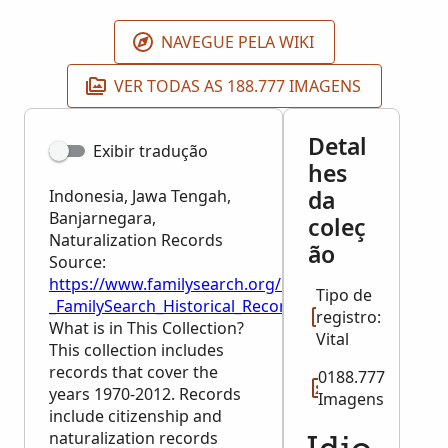
NAVEGUE PELA WIKI
VER TODAS AS 188.777 IMAGENS
Detal
Exibir tradução
hes
da
Indonesia, Jawa Tengah,
Banjarnegara,
coleç
Naturalization Records
ão
Source:
https://www.familysearch.org/en/wiki/Indonesia,_J
Tipo de
_FamilySearch_Historical_Records
registro:
What is in This Collection?
Vital
This collection includes
records that cover the
0188.777
years 1970-2012. Records
Imagens
include citizenship and
naturalization records