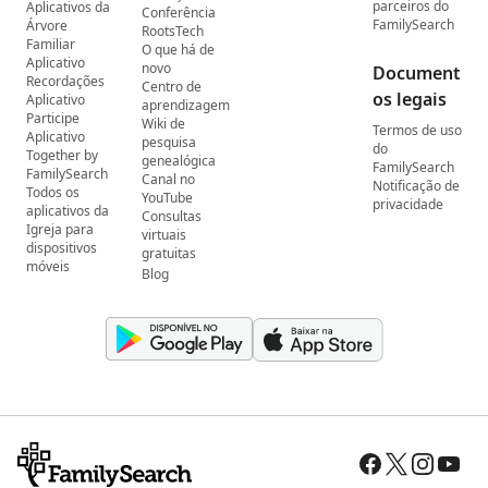
parceiros do
Aplicativos da
Conferência
FamilySearch
Árvore
RootsTech
Familiar
O que há de
Aplicativo
novo
Document
Recordações
Centro de
os legais
Aplicativo
aprendizagem
Participe
Wiki de
Termos de uso
Aplicativo
pesquisa
do
Together by
genealógica
FamilySearch
FamilySearch
Canal no
Notificação de
Todos os
YouTube
privacidade
aplicativos da
Consultas
Igreja para
virtuais
dispositivos
gratuitas
móveis
Blog