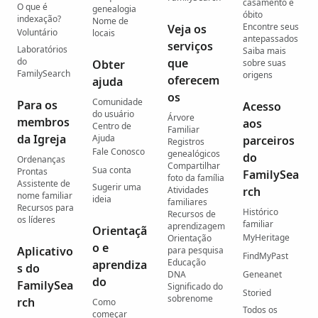
casamento e
O que é
genealogia
óbito
indexação?
Nome de
Encontre seus
Veja os
Voluntário
locais
antepassados
serviços
Laboratórios
Saiba mais
do
que
Obter
sobre suas
FamilySearch
origens
oferecem
ajuda
os
Comunidade
Para os
Acesso
do usuário
Árvore
membros
aos
Centro de
Familiar
da Igreja
Ajuda
parceiros
Registros
Fale Conosco
genealógicos
do
Ordenanças
Compartilhar
Sua conta
Prontas
FamilySea
foto da família
Assistente de
Sugerir uma
Atividades
rch
nome familiar
ideia
familiares
Recursos para
Histórico
Recursos de
os líderes
familiar
aprendizagem
Orientaçã
MyHeritage
Orientação
o e
Aplicativo
para pesquisa
FindMyPast
Educação
aprendiza
s do
DNA
Geneanet
do
FamilySea
Significado do
Storied
sobrenome
rch
Como
Todos os
começar