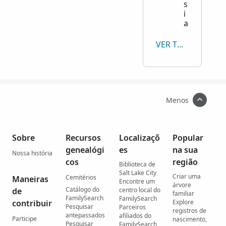
s
i
a
VER TODOS
Menos
Sobre
Recursos
Localizaçõ
Popular
genealógi
es
na sua
Nossa história
cos
região
Biblioteca de
Salt Lake City
Criar uma
Cemitérios
Maneiras
Encontre um
árvore
Catálogo do
de
centro local do
familiar
FamilySearch
FamilySearch
contribuir
Explore
Pesquisar
Parceiros
registros de
antepassados
afiliados do
Participe
nascimento,
Pesquisar
FamilySearch