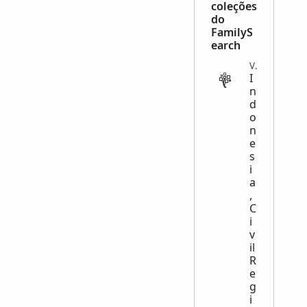
coleções
do
FamilyS
earch
VITAL
I
n
d
o
n
e
s
i
a
,
C
i
v
il
R
e
g
i