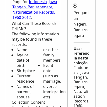
Page for
Indonesia, Jawa
s
Tengah, Banjarnegara,
Naturalization Records,
Pengadil
1960-2012
.
an
What Can These Records
Negeri,
Tell Me?
Banjarn
The following information
egara
may be found in these
records:
Usar
Name
or other
referênc
Age or
family
ia desta
date of
members
coleção
birth
Event
"Indone
Birthplace
date
sia, Jawa
Current
(such as
Tengah,
residence
marriage,
Banjarn
Names of
divorce,
egara,
Naturali
parents,
immigration,
zation
spouse,
etc)
Records,
Collection Content
1960-