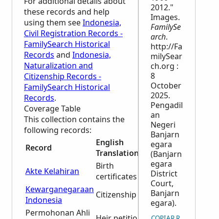
For additional details about
2012."
these records and help
Images.
using them see
Indonesia,
FamilySe
Civil Registration Records -
arch
.
FamilySearch Historical
http://Fa
Records
and
Indonesia,
milySear
Naturalization and
ch.org :
8
Citizenship Records -
October
FamilySearch Historical
2025.
Records
.
Pengadil
Coverage Table
an
This collection contains the
Negeri
following records:
Banjarn
English
egara
Record
Dates
Translation
(Banjarn
egara
Birth
1982-
Akte Kelahiran
District
certificates
1986
Court,
Kewarganegaraan
1967-
Banjarn
Citizenship
Indonesia
1968
egara).
Permohonan Ahli
1967-
Heir petitions
COPIAR REFERÊNCIA