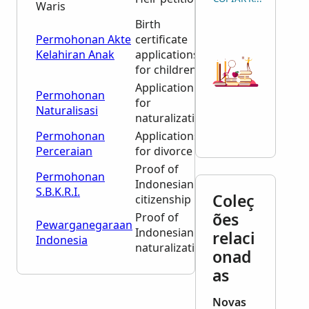
Waris
1968
Birth
Permohonan Akte
certificate
1975-
Kelahiran Anak
applications
2012
for children
Application
Permohonan
1966-
for
Naturalisasi
1996
naturalization
Permohonan
Applications
1966-
Perceraian
for divorce
2010
Proof of
1961,
Permohonan
Indonesian
1978-
S.B.K.R.I.
Coleç
citizenship
2004
ões
Proof of
Pewarganegaraan
1966-
Indonesian
relaci
Indonesia
1996
naturalization
onad
as
Novas