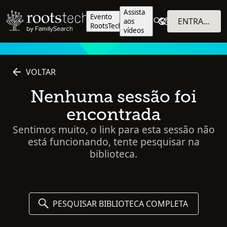
Assista
Evento
ENTRAR NO SISTEMA
aos
RootsTech
vídeos
VOLTAR
Nenhuma sessão foi
encontrada
Sentimos muito, o link para esta sessão não
está funcionando, tente pesquisar na
biblioteca.
PESQUISAR BIBLIOTECA COMPLETA