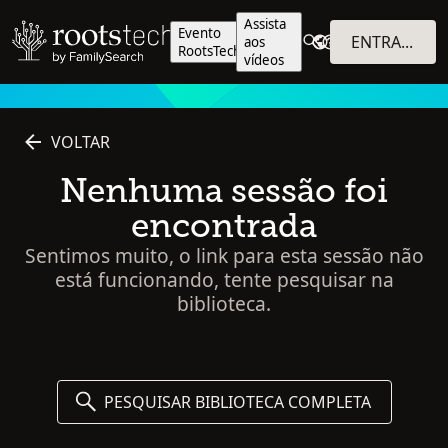
Assista
Evento
ENTRAR NO SISTEMA
aos
RootsTech
vídeos
VOLTAR
Nenhuma sessão foi
encontrada
Sentimos muito, o link para esta sessão não
está funcionando, tente pesquisar na
biblioteca.
PESQUISAR BIBLIOTECA COMPLETA