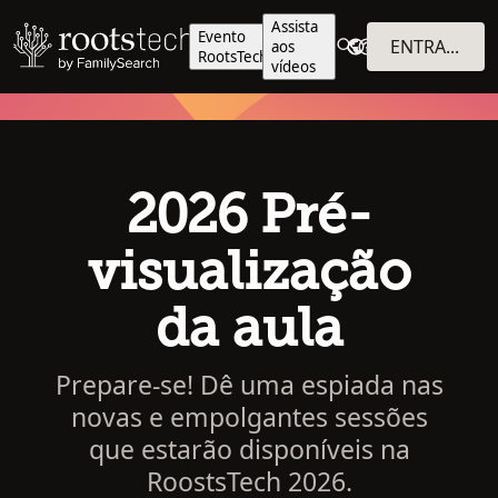
Assista
Evento
ENTRAR NO SISTEMA
aos
RootsTech
vídeos
2026 Pré-
visualização
da aula
Prepare-se! Dê uma espiada nas
novas e empolgantes sessões
que estarão disponíveis na
RoostsTech 2026.