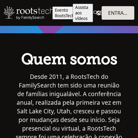
Assista
Evento
ENTRAR NO SISTEMA
aos
RootsTech
vídeos
Quem somos
Desde 2011, a RootsTech do
FamilySearch tem sido uma reunião
de famílias inigualável. A conferência
anual, realizada pela primeira vez em
Salt Lake City, Utah, cresceu e passou
por mudanças desde seu início. Seja
presencial ou virtual, a RootsTech
sempre foi uma celebração à conexão