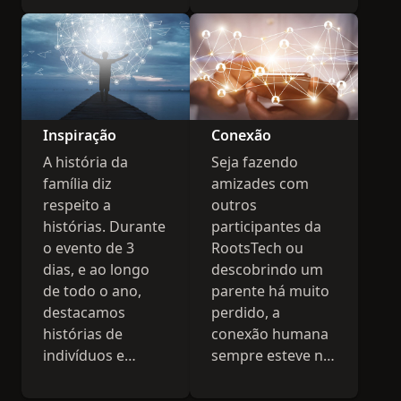
palavras, temos
algo você!
Inspiração
Conexão
A história da
Seja fazendo
família diz
amizades com
respeito a
outros
histórias. Durante
participantes da
o evento de 3
RootsTech ou
dias, e ao longo
descobrindo um
de todo o ano,
parente há muito
destacamos
perdido, a
histórias de
conexão humana
indivíduos e
sempre esteve na
celebridades que
essência da
elevam, inspiram
RootsTech.