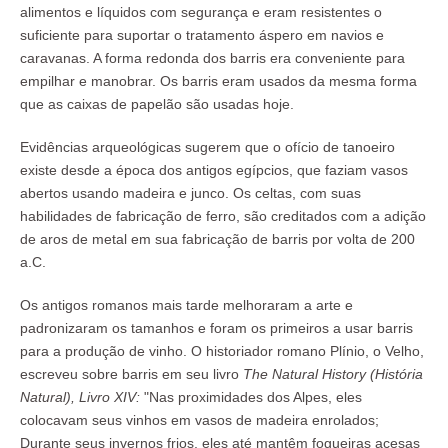
alimentos e líquidos com segurança e eram resistentes o
suficiente para suportar o tratamento áspero em navios e
caravanas. A forma redonda dos barris era conveniente para
empilhar e manobrar. Os barris eram usados da mesma forma
que as caixas de papelão são usadas hoje.
Evidências arqueológicas sugerem que o ofício de tanoeiro
existe desde a época dos antigos egípcios, que faziam vasos
abertos usando madeira e junco. Os celtas, com suas
habilidades de fabricação de ferro, são creditados com a adição
de aros de metal em sua fabricação de barris por volta de 200
a.C.
Os antigos romanos mais tarde melhoraram a arte e
padronizaram os tamanhos e foram os primeiros a usar barris
para a produção de vinho. O historiador romano Plínio, o Velho,
escreveu sobre barris em seu livro
The Natural History (História
Natural), Livro XIV:
"Nas proximidades dos Alpes, eles
colocavam seus vinhos em vasos de madeira enrolados;
Durante seus invernos frios, eles até mantêm fogueiras acesas