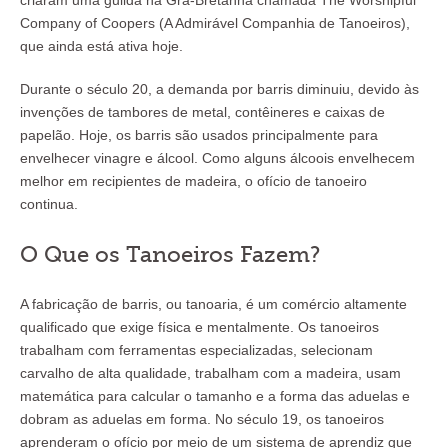
criaram uma guilda na Grã-Bretanha chamada The Worshipful
Company of Coopers (A Admirável Companhia de Tanoeiros),
que ainda está ativa hoje.
Durante o século 20, a demanda por barris diminuiu, devido às
invenções de tambores de metal, contêineres e caixas de
papelão. Hoje, os barris são usados principalmente para
envelhecer vinagre e álcool. Como alguns álcoois envelhecem
melhor em recipientes de madeira, o ofício de tanoeiro
continua.
O Que os Tanoeiros Fazem?
A fabricação de barris, ou tanoaria, é um comércio altamente
qualificado que exige física e mentalmente. Os tanoeiros
trabalham com ferramentas especializadas, selecionam
carvalho de alta qualidade, trabalham com a madeira, usam
matemática para calcular o tamanho e a forma das aduelas e
dobram as aduelas em forma. No século 19, os tanoeiros
aprenderam o ofício por meio de um sistema de aprendiz que