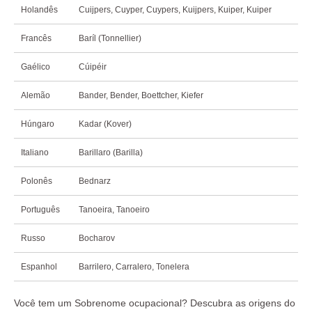
Holandês
Cuijpers, Cuyper, Cuypers, Kuijpers, Kuiper, Kuiper
Francês
Baríl (Tonnellier)
Gaélico
Cúipéir
Alemão
Bander, Bender, Boettcher, Kiefer
Húngaro
Kadar (Kover)
Italiano
Barillaro (Barilla)
Polonês
Bednarz
Português
Tanoeira, Tanoeiro
Russo
Bocharov
Espanhol
Barrilero, Carralero, Tonelera
Você tem um Sobrenome ocupacional? Descubra as origens do