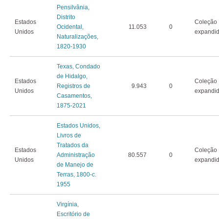
Pensilvânia,
Distrito
Estados
Coleção
Ocidental,
11.053
0
Unidos
expandi
Naturalizações,
1820-1930
Texas, Condado
de Hidalgo,
Estados
Coleção
Registros de
9.943
0
Unidos
expandi
Casamentos,
1875-2021
Estados Unidos,
Livros de
Tratados da
Estados
Coleção
Administração
80.557
0
Unidos
expandi
de Manejo de
Terras, 1800-c.
1955
Virgínia,
Escritório de