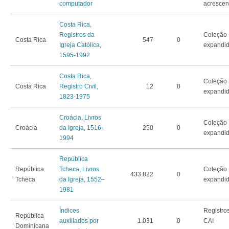
computador
acrescen
Costa Rica,
Registros da
Coleção
Costa Rica
547
0
Igreja Católica,
expandi
1595-1992
Costa Rica,
Coleção
Costa Rica
Registro Civil,
12
0
expandi
1823-1975
Croácia, Livros
Coleção
Croácia
da Igreja, 1516-
250
0
expandi
1994
República
República
Tcheca, Livros
Coleção
433.822
0
Tcheca
da Igreja, 1552–
expandi
1981
Índices
Registro
República
auxiliados por
1.031
0
CAI
Dominicana