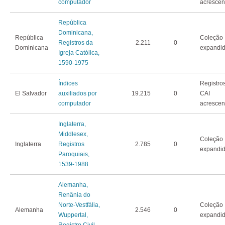
computador
acrescen
República
Dominicana,
República
Coleção
Registros da
2.211
0
Dominicana
expandi
Igreja Católica,
1590-1975
Índices
Registro
El Salvador
auxiliados por
19.215
0
CAI
computador
acrescen
Inglaterra,
Middlesex,
Coleção
Inglaterra
Registros
2.785
0
expandi
Paroquiais,
1539-1988
Alemanha,
Renânia do
Norte-Vestfália,
Coleção
Alemanha
2.546
0
Wuppertal,
expandi
Registro Civil,