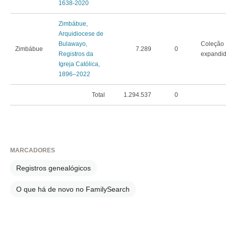
1638-2020
Zimbábue,
Arquidiocese de
Bulawayo,
Coleção
Zimbábue
7.289
0
Registros da
expandi
Igreja Católica,
1896–2022
Total
1.294.537
0
MARCADORES
Registros genealógicos
O que há de novo no FamilySearch