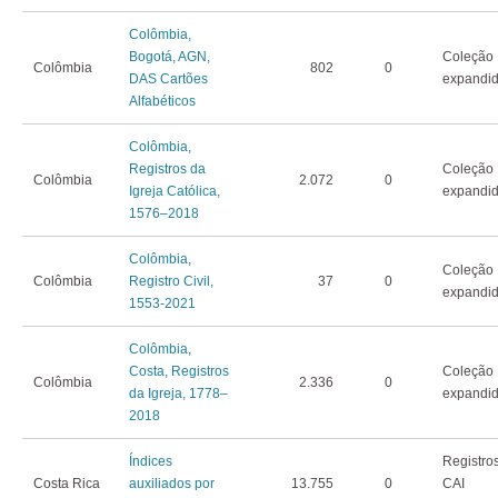
Colômbia,
Bogotá, AGN,
Coleção
Colômbia
802
0
DAS Cartões
expandi
Alfabéticos
Colômbia,
Registros da
Coleção
Colômbia
2.072
0
Igreja Católica,
expandi
1576–2018
Colômbia,
Coleção
Colômbia
Registro Civil,
37
0
expandi
1553-2021
Colômbia,
Costa, Registros
Coleção
Colômbia
2.336
0
da Igreja, 1778–
expandi
2018
Índices
Registro
Costa Rica
auxiliados por
13.755
0
CAI