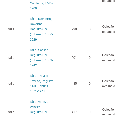
expandi
Católicos, 1740-
1900
Itália, Ravenna,
Ravenna,
Coleção
Itália
Registro Civil
1.290
0
expandi
(Tribunal), 1866-
1929
Itália, Sassari,
Registro Civil
Coleção
Itália
501
0
(Tribunal), 1803-
expandi
1942
Itália, Treviso,
Treviso, Registro
Coleção
Itália
85
0
Civil (Tribunal),
expandi
1871-1941
Itália, Veneza,
Veneza,
Coleção
Itália
Registro Civil
417
0
expandi