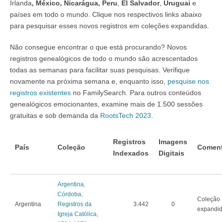
Irlanda
, México
,
Nicarágua, Peru
,
El Salvador
,
Uruguai
e
países em todo o mundo.
Clique nos respectivos links abaixo
para pesquisar esses novos registros em coleções expandidas.
Não consegue encontrar o que está procurando? Novos
registros genealógicos de todo o mundo são acrescentados
todas as semanas para facilitar suas pesquisas. Verifique
novamente na próxima semana e, enquanto isso,
pesquise nos
registros existentes
no FamilySearch. Para outros conteúdos
genealógicos emocionantes, examine mais de 1.500 sessões
gratuitas e sob demanda da
RootsTech 2023
.
Registros
Imagens
País
Coleção
Coment
Indexados
Digitais
Argentina,
Córdoba,
Coleção
Argentina
Registros da
3.442
0
expandi
Igreja Católica,