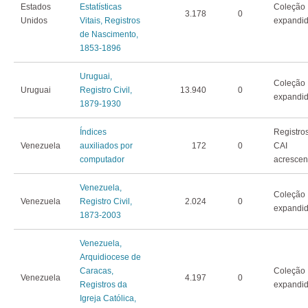
Estados
Estatísticas
Coleção
3.178
0
Unidos
Vitais, Registros
expandi
de Nascimento,
1853-1896
Uruguai,
Coleção
Uruguai
Registro Civil,
13.940
0
expandi
1879-1930
Índices
Registro
Venezuela
auxiliados por
172
0
CAI
computador
acrescen
Venezuela,
Coleção
Venezuela
Registro Civil,
2.024
0
expandi
1873-2003
Venezuela,
Arquidiocese de
Caracas,
Coleção
Venezuela
4.197
0
Registros da
expandi
Igreja Católica,