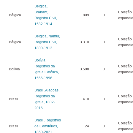
Bélgica,
Brabant,
Coleção
Bélgica
809
0
Registro Civil,
expandi
1582-1914
Bélgica, Namur,
Coleção
Bélgica
Registro Civil,
3.310
0
expandi
1800-1912
Bolívia,
Registros da
Coleção
Bolívia
3.598
0
Igreja Católica,
expandi
1566-1996
Brasil, Alagoas,
Registros da
Coleção
Brasil
1.410
0
Igreja, 1802-
expandi
2016
Brasil, Registros
Coleção
Brasil
de Cemitérios,
24
0
expandi
1850-2021