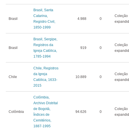
Brasil, Santa
Catarina,
Coleção
Brasil
4.988
0
Registro Civil,
expandi
1850-1999
Brasil, Sergipe,
Registros da
Coleção
Brasil
919
0
Igreja Católica,
expandi
1785-1994
Chile, Registros
da Igreja
Coleção
Chile
10.889
0
Católica, 1633-
expandi
2015
Colômbia,
Archivo Distrital
de Bogotá,
Coleção
Colômbia
94.626
0
Índices de
expandi
Cemitérios,
1887-1995