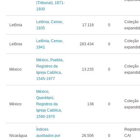
(Tribunal), 1871-
1930
Letônia, Censo,
Coleção
Letônia
17.118
0
1935
expandi
Letônia, Censo,
Coleção
Letônia
283.434
0
1941
expandi
México, Puebla,
Registros da
Coleção
México
13.235
0
Igreja Católica,
expandi
1545-1977
México,
Querétaro,
Coleção
México
Registros da
138
0
expandi
Igreja Católica,
1590-1970
Índices
Registro
Nicarágua
auxiliados por
26.506
0
CAI