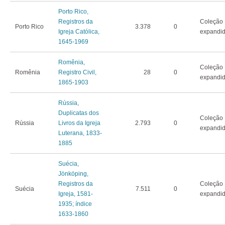
Porto Rico,
Registros da
Coleção
Porto Rico
3.378
0
Igreja Católica,
expandi
1645-1969
Romênia,
Coleção
Romênia
Registro Civil,
28
0
expandi
1865-1903
Rússia,
Duplicatas dos
Coleção
Rússia
Livros da Igreja
2.793
0
expandi
Luterana, 1833-
1885
Suécia,
Jönköping,
Registros da
Coleção
Suécia
7.511
0
Igreja, 1581-
expandi
1935; índice
1633-1860