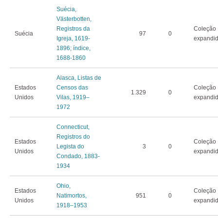
Suécia,
Västerbotten,
Registros da
Coleção
Suécia
97
0
Igreja, 1619-
expandi
1896; índice,
1688-1860
Alasca, Listas de
Estados
Censos das
Coleção
1.329
0
Unidos
Vilas, 1919–
expandi
1972
Connecticut,
Registros do
Estados
Coleção
Legista do
3
0
Unidos
expandi
Condado, 1883-
1934
Ohio,
Estados
Coleção
Natimortos,
951
0
Unidos
expandi
1918–1953