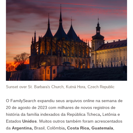
Sunset over St. Barbara's Church, Kutná Hora, Czech Republic
O FamilySearch expandiu seus arquivos online na semana de
20 de agosto de 2023 com milhares de novos registros de
história da família indexados da República
Tcheca
,
Letônia e
Estados
Unidos
. Muitos outros também foram acrescentados
da
Argentina
,
Brasil, Colômbia
,
Costa Rica
,
Guatemala
,