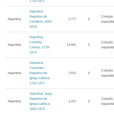
1724-1971
Argentina,
Registros de
Coleção
Argentina
2.777
0
Cemitério, 1882-
expandi
2019
Argentina,
Córdoba,
Coleção
Argentina
14.891
0
Censos, 1778-
expandi
1874
Argentina,
Corrientes,
Coleção
Argentina
Registros da
2.915
0
expandi
Igreja Católica,
1734-1977
Argentina, Jujuy,
Registros da
Coleção
Argentina
3.427
0
Igreja Católica,
expandi
1662-1975