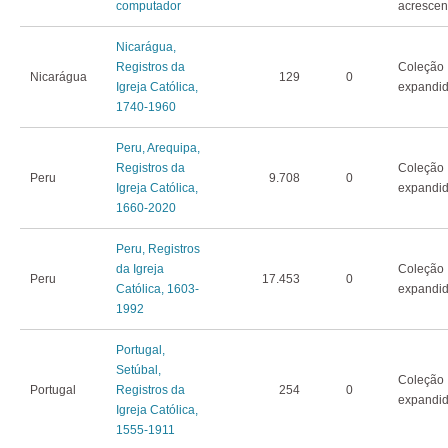
computador
acrescen
Nicarágua,
Registros da
Coleção
Nicarágua
129
0
Igreja Católica,
expandi
1740-1960
Peru, Arequipa,
Registros da
Coleção
Peru
9.708
0
Igreja Católica,
expandi
1660-2020
Peru, Registros
da Igreja
Coleção
Peru
17.453
0
Católica, 1603-
expandi
1992
Portugal,
Setúbal,
Coleção
Portugal
Registros da
254
0
expandi
Igreja Católica,
1555-1911