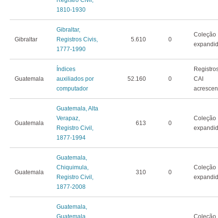
1810-1930
Gibraltar,
Coleção
Gibraltar
Registros Civis,
5.610
0
expandi
1777-1990
Índices
Registro
Guatemala
auxiliados por
52.160
0
CAI
computador
acrescen
Guatemala, Alta
Verapaz,
Coleção
Guatemala
613
0
Registro Civil,
expandi
1877-1994
Guatemala,
Chiquimula,
Coleção
Guatemala
310
0
Registro Civil,
expandi
1877-2008
Guatemala,
Guatemala,
Coleção