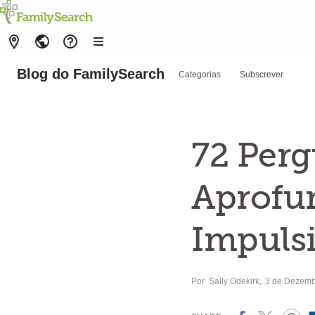
Blog do FamilySearch
Categorias
Subscrever
72 Perg
Aprofun
Impuls
Por
Sally Odekirk
3 de Dezemb
Facebook
X
Pinterest