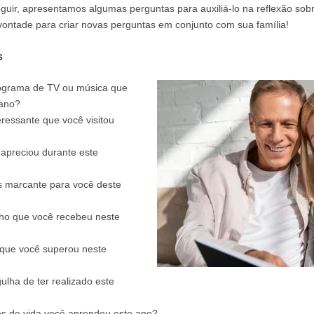
guir, apresentamos algumas perguntas para auxiliá-lo na reflexão sobr
 vontade para criar novas perguntas em conjunto com sua família!
s
 programa de TV ou música que
 ano?
teressante que você visitou
 apreciou durante este
s marcante para você deste
lho que você recebeu neste
o que você superou neste
ulha de ter realizado este
ões de vida você aprendeu este ano?