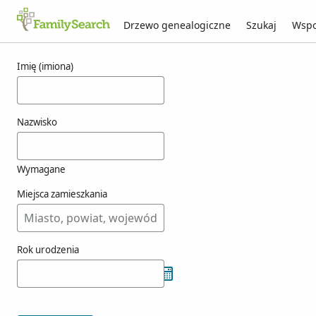
Drzewo genealogiczne
Szukaj
Wspo
Wyniki dla youschak
Imię (imiona)
Nazwisko
Wymagane
Miejsca zamieszkania
Rok urodzenia