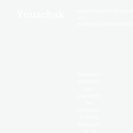
https://edge.fscdn.org/as
Youschak
icon-
medium.58305dded85682
Nazwisko
Youschak
jest
powszech
nie
spotykane
w Stany
Zjednoczo
ne i w