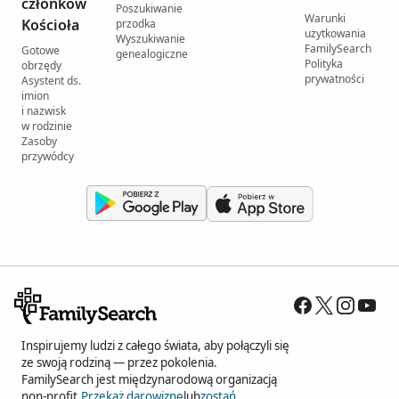
członków
Poszukiwanie
Warunki
Kościoła
przodka
użytkowania
Wyszukiwanie
FamilySearch
Gotowe
genealogiczne
Polityka
obrzędy
prywatności
Asystent ds.
imion
i nazwisk
w rodzinie
Zasoby
przywódcy
Inspirujemy ludzi z całego świata, aby połączyli się
ze swoją rodziną — przez pokolenia.
FamilySearch jest międzynarodową organizacją
non-profit.
Przekaż darowiznę
lub
zostań