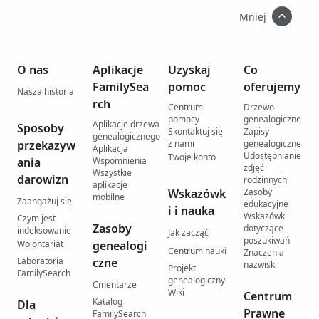
Mniej
O nas
Aplikacje
Uzyskaj
Co
FamilySea
pomoc
oferujemy
Nasza historia
rch
Centrum
Drzewo
pomocy
genealogiczne
Aplikacje drzewa
Sposoby
Skontaktuj się
Zapisy
genealogicznego
przekazyw
z nami
genealogiczne
Aplikacja
Udostępnianie
Twoje konto
ania
Wspomnienia
zdjęć
Wszystkie
darowizn
rodzinnych
aplikacje
Wskazówk
Zasoby
mobilne
Zaangażuj się
edukacyjne
i i nauka
Wskazówki
Czym jest
Zasoby
dotyczące
indeksowanie
Jak zacząć
poszukiwań
Wolontariat
genealogi
Centrum nauki
Znaczenia
Laboratoria
czne
nazwisk
Projekt
FamilySearch
genealogiczny
Cmentarze
Wiki
Centrum
Katalog
Dla
Prawne
FamilySearch