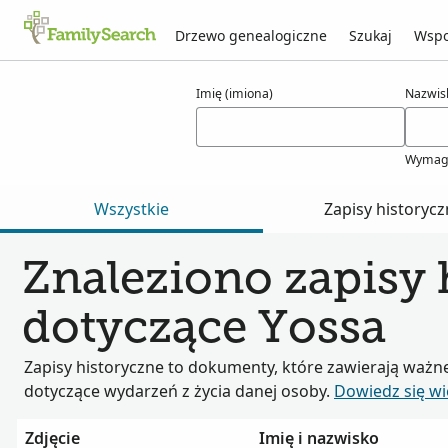
Drzewo genealogiczne
Szukaj
Wspo
Wyniki dla yossa
Imię (imiona)
Nazwis
Wymag
Wszystkie
Zapisy historyc
Znaleziono zapisy 
dotyczące Yossa
Zapisy historyczne to dokumenty, które zawierają ważn
dotyczące wydarzeń z życia danej osoby.
Dowiedz się wi
Zdjęcie
Imię i nazwisko