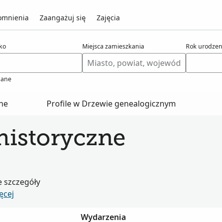
mnienia
Zaangażuj się
Zajęcia
ko
Miejsca zamieszkania
Rok urodzen
ane
zne
Profile w Drzewie genealogicznym
historyczne
e szczegóły
ęcej
Wydarzenia