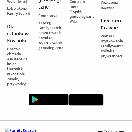
Wolontariat
Centrum
Znaczenia
czne
nauki
nazwisk
Laboratoria
Projekt
FamilySearch
Cmentarze
genealogiczny
Centrum
Wiki
Katalog
Dla
Prawne
FamilySearch
członków
Poszukiwanie
Warunki
przodka
Kościoła
użytkowania
Wyszukiwanie
FamilySearch
genealogiczne
Gotowe
Polityka
obrzędy
prywatności
Asystent ds.
imion
i nazwisk
w rodzinie
Zasoby
przywódcy