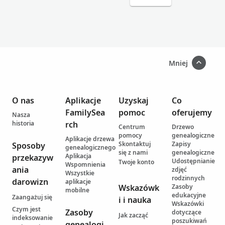
Mniej
O nas
Aplikacje
Uzyskaj
Co
FamilySea
pomoc
oferujemy
Nasza
historia
rch
Centrum
Drzewo
pomocy
genealogiczne
Aplikacje drzewa
Skontaktuj
Zapisy
Sposoby
genealogicznego
się z nami
genealogiczne
Aplikacja
przekazyw
Udostępnianie
Twoje konto
Wspomnienia
ania
zdjęć
Wszystkie
rodzinnych
darowizn
aplikacje
Wskazówk
Zasoby
mobilne
edukacyjne
Zaangażuj się
i i nauka
Wskazówki
Czym jest
Zasoby
dotyczące
Jak zacząć
indeksowanie
poszukiwań
genealogi