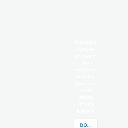
Nazwisko
Yoss jest
powszech
nie
spotykane
w Stany
Zjednoczo
ne i w
dwóch
innych
krajach.
DOWIEDZ SIĘ WIĘCEJ