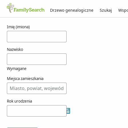
Drzewo genealogiczne
Szukaj
Wspo
Wyniki dla yoqe
Imię (imiona)
Nazwisko
Wymagane
Miejsca zamieszkania
Rok urodzenia