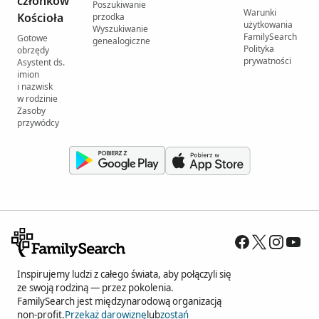
członków
Poszukiwanie
Warunki
Kościoła
przodka
użytkowania
Wyszukiwanie
FamilySearch
Gotowe
genealogiczne
Polityka
obrzędy
prywatności
Asystent ds.
imion
i nazwisk
w rodzinie
Zasoby
przywódcy
Inspirujemy ludzi z całego świata, aby połączyli się
ze swoją rodziną — przez pokolenia.
FamilySearch jest międzynarodową organizacją
non-profit.
Przekaż darowiznę
lub
zostań