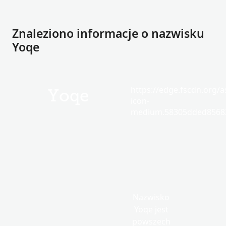
Znaleziono informacje o nazwisku
Yoqe
https://edge.fscdn.org/as
Yoqe
icon-
medium.58305dded85682
Nazwisko
Yoqe jest
powszech