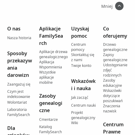
Mniej
O nas
Aplikacje
Uzyskaj
Co
FamilySea
pomoc
oferujemy
Nasza historia
rch
Centrum
Drzewo
pomocy
genealogiczne
Aplikacje drzewa
Sposoby
Skontaktuj się
Zapisy
genealogicznego
przekazyw
z nami
genealogiczne
Aplikacja
Udostępnianie
Twoje konto
ania
Wspomnienia
zdjęć
Wszystkie
darowizn
rodzinnych
aplikacje
Wskazówk
Zasoby
mobilne
Zaangażuj się
edukacyjne
i i nauka
Wskazówki
Czym jest
Zasoby
dotyczące
indeksowanie
Jak zacząć
poszukiwań
Wolontariat
genealogi
Centrum nauki
Znaczenia
Laboratoria
czne
nazwisk
Projekt
FamilySearch
genealogiczny
Cmentarze
Wiki
Centrum
Katalog
Dla
Prawne
FamilySearch