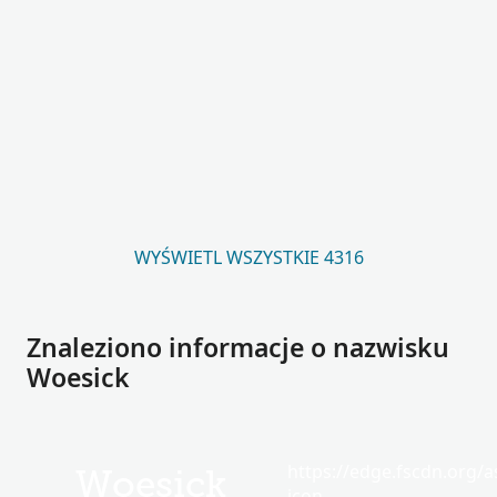
WYŚWIETL WSZYSTKIE 4316
Znaleziono informacje o nazwisku
Woesick
https://edge.fscdn.org/as
Woesick
icon-