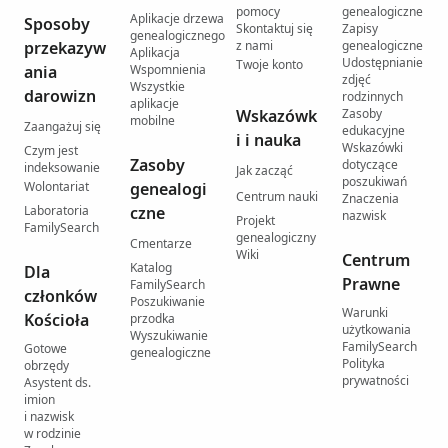
pomocy
genealogiczne
Aplikacje drzewa
Sposoby
Skontaktuj się
Zapisy
genealogicznego
przekazyw
z nami
genealogiczne
Aplikacja
Udostępnianie
Twoje konto
ania
Wspomnienia
zdjęć
Wszystkie
darowizn
rodzinnych
aplikacje
Wskazówk
Zasoby
mobilne
Zaangażuj się
edukacyjne
i i nauka
Wskazówki
Czym jest
Zasoby
dotyczące
indeksowanie
Jak zacząć
poszukiwań
Wolontariat
genealogi
Centrum nauki
Znaczenia
Laboratoria
czne
nazwisk
Projekt
FamilySearch
genealogiczny
Cmentarze
Wiki
Centrum
Katalog
Dla
Prawne
FamilySearch
członków
Poszukiwanie
Warunki
Kościoła
przodka
użytkowania
Wyszukiwanie
FamilySearch
Gotowe
genealogiczne
Polityka
obrzędy
prywatności
Asystent ds.
imion
i nazwisk
w rodzinie