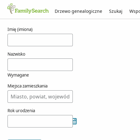
Drzewo genealogiczne
Szukaj
Wspo
Wyniki dla woesick
Imię (imiona)
Nazwisko
Wymagane
Miejsca zamieszkania
Rok urodzenia