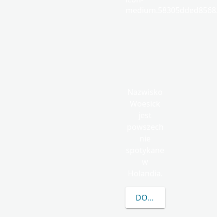
medium.58305dded85682
Nazwisko
Woesick
jest
powszech
nie
spotykane
w
Holandia.
DOWIEDZ SIĘ WIĘCEJ