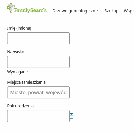
Drzewo genealogiczne
Szukaj
Wspo
Wyniki dla weimeschkirch
Imię (imiona)
Nazwisko
Wymagane
Miejsca zamieszkania
Rok urodzenia