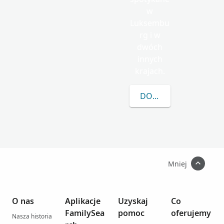
w
Luksembu
rg i w
dwóch
innych
krajach.
DOWIEDZ SIĘ WIĘCEJ
Mniej
O nas
Aplikacje
Uzyskaj
Co
FamilySea
pomoc
oferujemy
Nasza historia