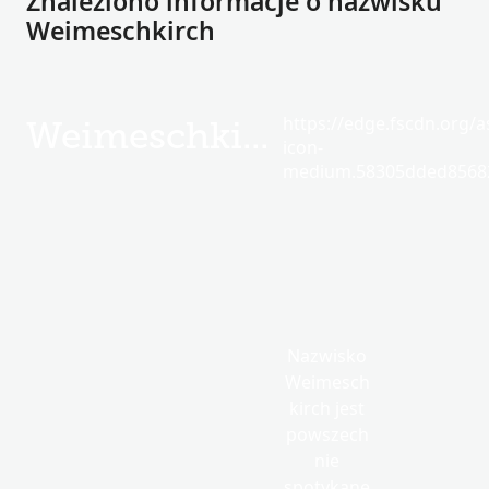
Znaleziono informacje o nazwisku
Weimeschkirch
https://edge.fscdn.org/as
Weimeschkirch
icon-
medium.58305dded85682
Nazwisko
Weimesch
kirch jest
powszech
nie
spotykane