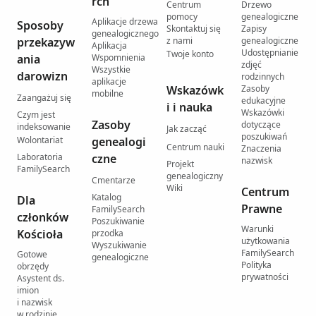
rch
Centrum
Drzewo
pomocy
genealogiczne
Aplikacje drzewa
Sposoby
Skontaktuj się
Zapisy
genealogicznego
przekazyw
z nami
genealogiczne
Aplikacja
Udostępnianie
Twoje konto
ania
Wspomnienia
zdjęć
Wszystkie
darowizn
rodzinnych
aplikacje
Wskazówk
Zasoby
mobilne
Zaangażuj się
edukacyjne
i i nauka
Wskazówki
Czym jest
Zasoby
dotyczące
indeksowanie
Jak zacząć
poszukiwań
Wolontariat
genealogi
Centrum nauki
Znaczenia
Laboratoria
czne
nazwisk
Projekt
FamilySearch
genealogiczny
Cmentarze
Wiki
Centrum
Katalog
Dla
Prawne
FamilySearch
członków
Poszukiwanie
Warunki
Kościoła
przodka
użytkowania
Wyszukiwanie
FamilySearch
Gotowe
genealogiczne
Polityka
obrzędy
prywatności
Asystent ds.
imion
i nazwisk
w rodzinie