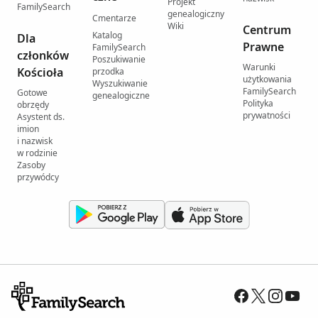
Projekt
FamilySearch
genealogiczny
Cmentarze
Wiki
Centrum
Katalog
Dla
Prawne
FamilySearch
członków
Poszukiwanie
Warunki
Kościoła
przodka
użytkowania
Wyszukiwanie
FamilySearch
Gotowe
genealogiczne
Polityka
obrzędy
prywatności
Asystent ds.
imion
i nazwisk
w rodzinie
Zasoby
przywódcy