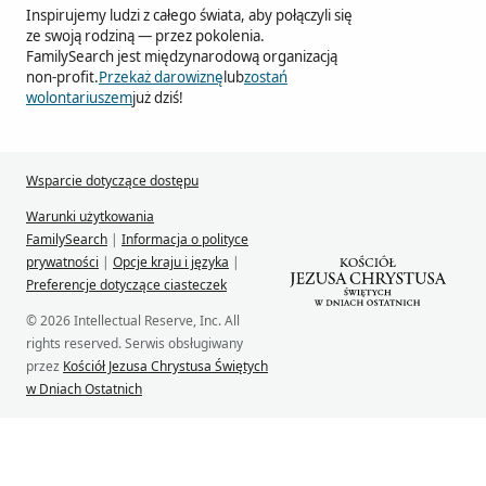
Inspirujemy ludzi z całego świata, aby połączyli się
ze swoją rodziną — przez pokolenia.
FamilySearch jest międzynarodową organizacją
non-profit.
Przekaż darowiznę
lub
zostań
wolontariuszem
już dziś!
Wsparcie dotyczące dostępu
Warunki użytkowania
FamilySearch
|
Informacja o polityce
prywatności
|
Opcje kraju i języka
|
Preferencje dotyczące ciasteczek
© 2026 Intellectual Reserve, Inc. All
rights reserved. Serwis obsługiwany
przez
Kościół Jezusa Chrystusa Świętych
w Dniach Ostatnich