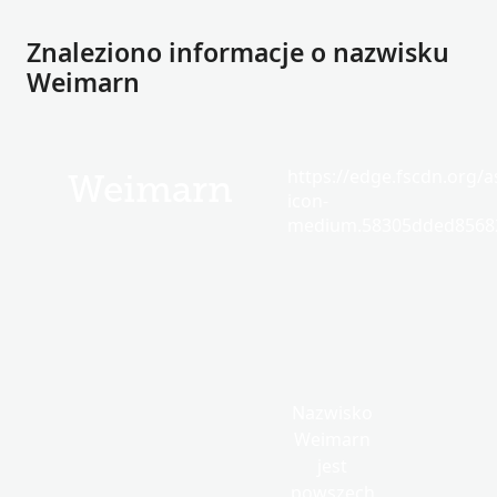
Znaleziono informacje o nazwisku
Weimarn
https://edge.fscdn.org/as
Weimarn
icon-
medium.58305dded85682
Nazwisko
Weimarn
jest
powszech