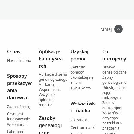
Mniej
O nas
Aplikacje
Uzyskaj
Co
FamilySea
pomoc
oferujemy
Nasza historia
rch
Centrum
Drzewo
pomocy
genealogiczne
Aplikacje drzewa
Sposoby
Skontaktuj się
Zapisy
genealogicznego
przekazyw
z nami
genealogiczne
Aplikacja
Udostępnianie
Twoje konto
ania
Wspomnienia
zdjęć
Wszystkie
darowizn
rodzinnych
aplikacje
Wskazówk
Zasoby
mobilne
Zaangażuj się
edukacyjne
i i nauka
Wskazówki
Czym jest
Zasoby
dotyczące
indeksowanie
Jak zacząć
poszukiwań
Wolontariat
genealogi
Centrum nauki
Znaczenia
Laboratoria
czne
nazwisk