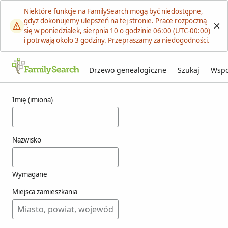
Niektóre funkcje na FamilySearch mogą być niedostępne,
gdyż dokonujemy ulepszeń na tej stronie. Prace rozpoczną
się w poniedziałek, sierpnia 10 o godzinie 06:00 (UTC-00:00)
i potrwają około 3 godziny. Przepraszamy za niedogodności.
Drzewo genealogiczne
Szukaj
Wspo
Wyniki dla weimarn
Imię (imiona)
Nazwisko
Wymagane
Miejsca zamieszkania