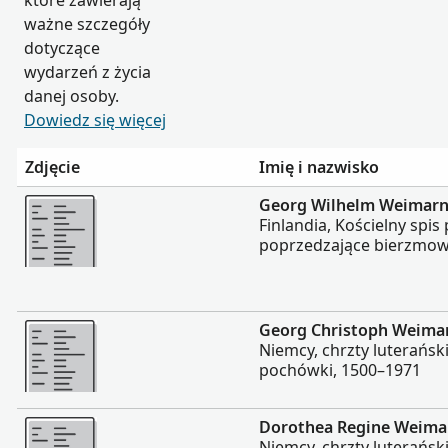
które zawierają
ważne szczegóły
dotyczące
wydarzeń z życia
danej osoby.
Dowiedz się więcej
Zdjęcie
Imię i nazwisko
Więcej
Georg Wilhelm Weimar
Finlandia, Kościelny spis
poprzedzające bierzmow
Więcej
Georg Christoph Weima
Niemcy, chrzty luterańsk
pochówki, 1500–1971
Więcej
Dorothea Regine Weima
Niemcy, chrzty luterańsk