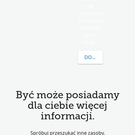
nie
spotykany
w Niemcy i
w jednym
innym
kraju.
DOWIEDZ SIĘ WIĘCEJ
Być może posiadamy
dla ciebie więcej
informacji.
Spróbuj przeszukać inne zasoby.