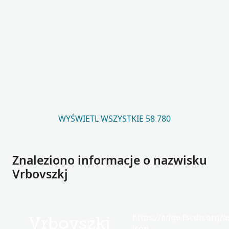
WYŚWIETL WSZYSTKIE 58 780
Znaleziono informacje o nazwisku
Vrbovszkj
https://edge.fscdn.org/as
Vrbovszkj
icon-