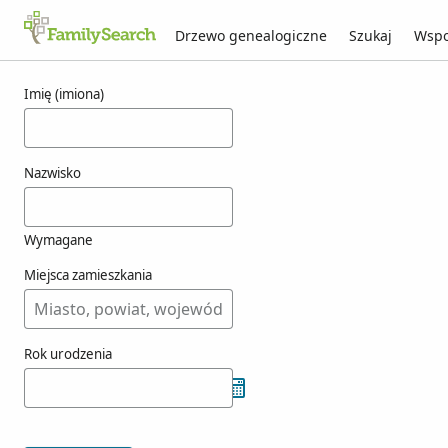
Drzewo genealogiczne
Szukaj
Wspo
Wyniki dla vrbovszkj
Imię (imiona)
Nazwisko
Wymagane
Miejsca zamieszkania
Rok urodzenia