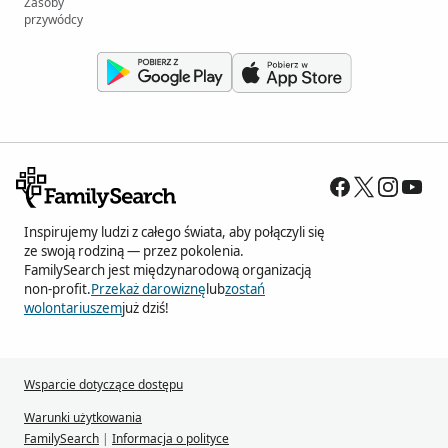
Zasoby
przywódcy
Inspirujemy ludzi z całego świata, aby połączyli się
ze swoją rodziną — przez pokolenia.
FamilySearch jest międzynarodową organizacją
non-profit.
Przekaż darowiznę
lub
zostań
wolontariuszem
już dziś!
Wsparcie dotyczące dostępu
Warunki użytkowania
FamilySearch
|
Informacja o polityce