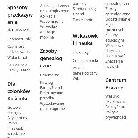
pomocy
genealogiczne
Aplikacje drzewa
Sposoby
Skontaktuj się
Zapisy
genealogicznego
przekazyw
z nami
genealogiczne
Aplikacja
Udostępnianie
Twoje konto
ania
Wspomnienia
zdjęć
Wszystkie
darowizn
rodzinnych
aplikacje
Wskazówk
Zasoby
mobilne
Zaangażuj się
edukacyjne
i i nauka
Wskazówki
Czym jest
Zasoby
dotyczące
indeksowanie
Jak zacząć
poszukiwań
Wolontariat
genealogi
Centrum nauki
Znaczenia
Laboratoria
czne
nazwisk
Projekt
FamilySearch
genealogiczny
Cmentarze
Wiki
Centrum
Katalog
Dla
Prawne
FamilySearch
członków
Poszukiwanie
Warunki
Kościoła
przodka
użytkowania
Wyszukiwanie
FamilySearch
Gotowe
genealogiczne
Polityka
obrzędy
prywatności
Asystent ds.
imion
i nazwisk
w rodzinie