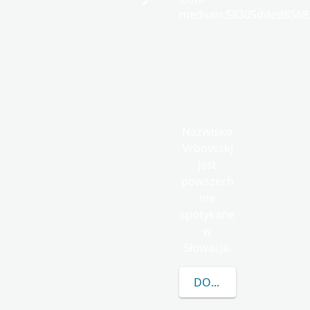
medium.58305dded85682
Nazwisko
Vrbovszkj
jest
powszech
nie
spotykane
w
Słowacja.
DOWIEDZ SIĘ WIĘCEJ 