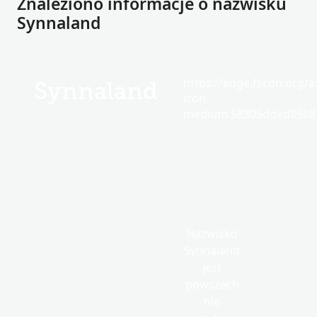
Znaleziono informacje o nazwisku
Synnaland
https://edge.fscdn.org/as
Synnaland
icon-
medium.58305dded85682
Nazwisko
Synnaland
jest
powszech
nie