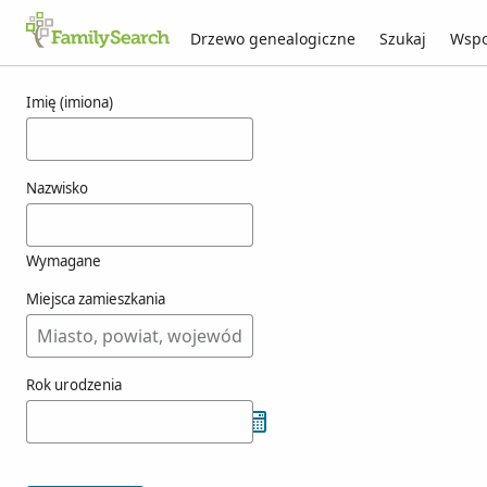
Drzewo genealogiczne
Szukaj
Wspo
Wyniki dla synnaland
Imię (imiona)
Nazwisko
Wymagane
Miejsca zamieszkania
Rok urodzenia