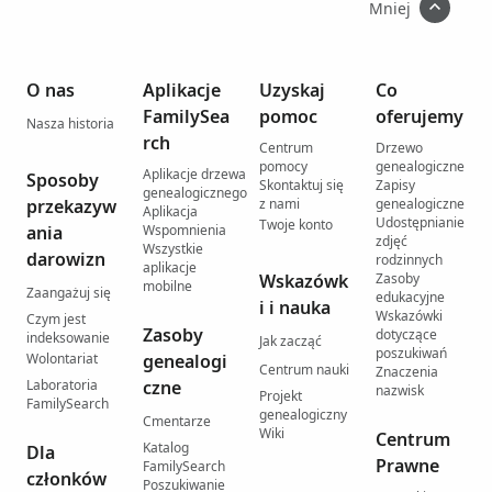
Mniej
O nas
Aplikacje
Uzyskaj
Co
FamilySea
pomoc
oferujemy
Nasza historia
rch
Centrum
Drzewo
pomocy
genealogiczne
Aplikacje drzewa
Sposoby
Skontaktuj się
Zapisy
genealogicznego
przekazyw
z nami
genealogiczne
Aplikacja
Udostępnianie
Twoje konto
ania
Wspomnienia
zdjęć
Wszystkie
darowizn
rodzinnych
aplikacje
Wskazówk
Zasoby
mobilne
Zaangażuj się
edukacyjne
i i nauka
Wskazówki
Czym jest
Zasoby
dotyczące
indeksowanie
Jak zacząć
poszukiwań
Wolontariat
genealogi
Centrum nauki
Znaczenia
Laboratoria
czne
nazwisk
Projekt
FamilySearch
genealogiczny
Cmentarze
Wiki
Centrum
Katalog
Dla
Prawne
FamilySearch
członków
Poszukiwanie