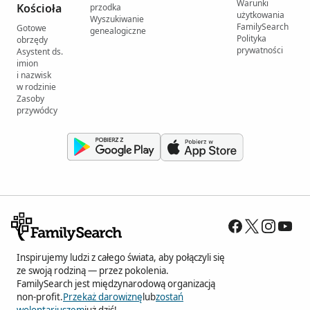
Warunki
Kościoła
przodka
użytkowania
Wyszukiwanie
FamilySearch
Gotowe
genealogiczne
Polityka
obrzędy
prywatności
Asystent ds.
imion
i nazwisk
w rodzinie
Zasoby
przywódcy
Inspirujemy ludzi z całego świata, aby połączyli się
ze swoją rodziną — przez pokolenia.
FamilySearch jest międzynarodową organizacją
non-profit.
Przekaż darowiznę
lub
zostań