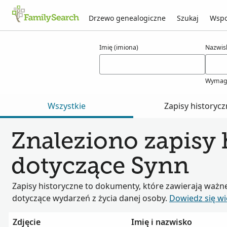
Drzewo genealogiczne
Szukaj
Wspo
Wyniki dla synn
Imię (imiona)
Nazwis
Wymag
Wszystkie
Zapisy historyc
Znaleziono zapisy 
dotyczące Synn
Zapisy historyczne to dokumenty, które zawierają ważn
dotyczące wydarzeń z życia danej osoby.
Dowiedz się wi
Zdjęcie
Imię i nazwisko