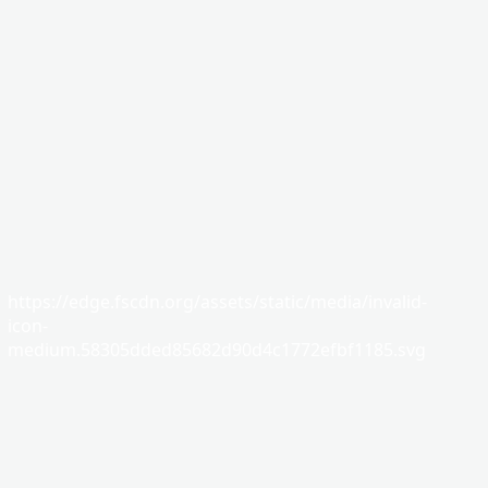
https://edge.fscdn.org/assets/static/media/invalid-
icon-
medium.58305dded85682d90d4c1772efbf1185.svg