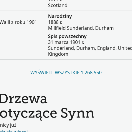
Scotland
Narodziny
Walii z roku 1901
1888 r.
Millfield Sunderland, Durham
Spis powszechny
31 marca 1901 r.
Sunderland, Durham, England, Unite
Kingdom
WYŚWIETL WSZYSTKIE 1 268 550
 Drzewa
otyczące Synn
nicy już