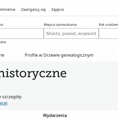
mnienia
Zaangażuj się
Zajęcia
ko
Miejsca zamieszkania
Rok urodzen
ane
zne
Profile w Drzewie genealogicznym
historyczne
e szczegóły
ęcej
Wydarzenia