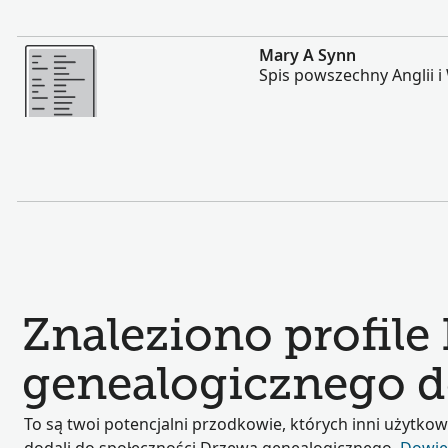
Więcej
Mary A Synn
Spis powszechny Anglii i 
Znaleziono profile
genealogicznego d
To są twoi potencjalni przodkowie, których inni użytkow