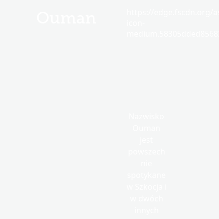
https://edge.fscdn.org/as
Ouman
icon-
medium.58305dded85682
Nazwisko
Ouman
jest
powszech
nie
spotykane
w Szkocja i
w dwóch
innych