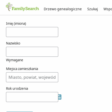
Drzewo genealogiczne
Szukaj
Wspo
Wyniki dla ouman
Imię (imiona)
Nazwisko
Wymagane
Miejsca zamieszkania
Rok urodzenia