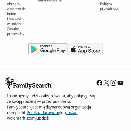
genealogiczne
Polityka
obrzędy
prywatności
Asystent ds.
imion
i nazwisk
w rodzinie
Zasoby
przywódcy
Inspirujemy ludzi z całego świata, aby połączyli się
ze swoją rodziną — przez pokolenia.
FamilySearch jest międzynarodową organizacją
non-profit.
Przekaż darowiznę
lub
zostań
wolontariuszem
już dziś!