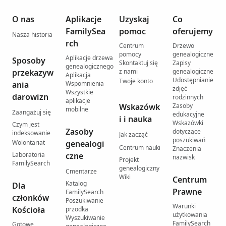
O nas
Aplikacje
Uzyskaj
Co
FamilySea
pomoc
oferujemy
Nasza historia
rch
Centrum
Drzewo
pomocy
genealogiczne
Aplikacje drzewa
Sposoby
Skontaktuj się
Zapisy
genealogicznego
przekazyw
z nami
genealogiczne
Aplikacja
Udostępnianie
Twoje konto
ania
Wspomnienia
zdjęć
Wszystkie
darowizn
rodzinnych
aplikacje
Wskazówk
Zasoby
mobilne
Zaangażuj się
edukacyjne
i i nauka
Wskazówki
Czym jest
Zasoby
dotyczące
indeksowanie
Jak zacząć
poszukiwań
Wolontariat
genealogi
Centrum nauki
Znaczenia
Laboratoria
czne
nazwisk
Projekt
FamilySearch
genealogiczny
Cmentarze
Wiki
Centrum
Katalog
Dla
Prawne
FamilySearch
członków
Poszukiwanie
Warunki
Kościoła
przodka
użytkowania
Wyszukiwanie
FamilySearch
Gotowe