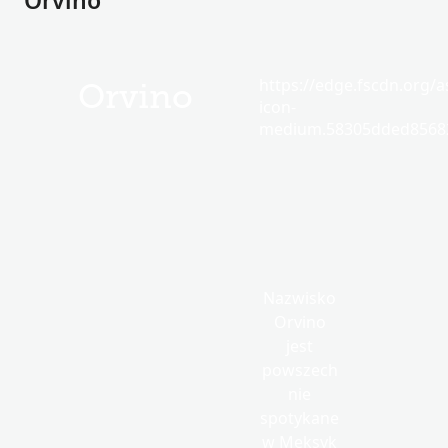
Orvino
https://edge.fscdn.org/as
Orvino
icon-
medium.58305dded85682
Nazwisko
Orvino
jest
powszech
nie
spotykane
w Meksyk