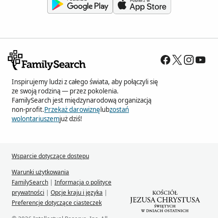
Inspirujemy ludzi z całego świata, aby połączyli się
ze swoją rodziną — przez pokolenia.
FamilySearch jest międzynarodową organizacją
non-profit.
Przekaż darowiznę
lub
zostań
wolontariuszem
już dziś!
Wsparcie dotyczące dostępu
Warunki użytkowania
FamilySearch
|
Informacja o polityce
prywatności
|
Opcje kraju i języka
|
Preferencje dotyczące ciasteczek