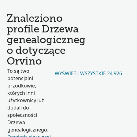
Znaleziono
profile Drzewa
genealogiczneg
o dotyczące
Orvino
To są twoi
WYŚWIETL WSZYSTKIE 24 926
potencjalni
przodkowie,
których inni
użytkownicy już
dodali do
społeczności
Drzewa
genealogicznego.