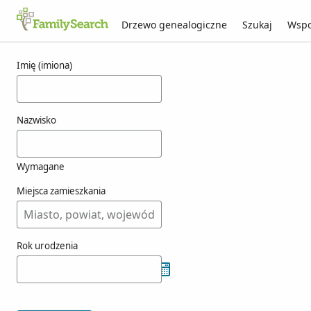
Drzewo genealogiczne
Szukaj
Wspo
Wyniki dla orvino
Imię (imiona)
Nazwisko
Wymagane
Miejsca zamieszkania
Rok urodzenia