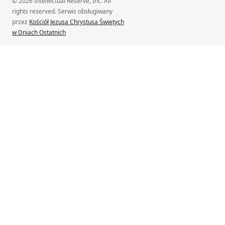
© 2026 Intellectual Reserve, Inc. All
rights reserved. Serwis obsługiwany
przez
Kościół Jezusa Chrystusa Świętych
w Dniach Ostatnich