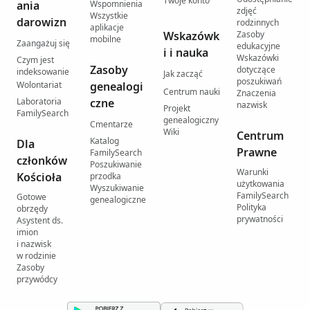
Twoje konto
ania
Wspomnienia
zdjęć
Wszystkie
darowizn
rodzinnych
aplikacje
Wskazówk
Zasoby
mobilne
Zaangażuj się
edukacyjne
i i nauka
Wskazówki
Czym jest
Zasoby
dotyczące
indeksowanie
Jak zacząć
poszukiwań
Wolontariat
genealogi
Centrum nauki
Znaczenia
Laboratoria
czne
nazwisk
Projekt
FamilySearch
genealogiczny
Cmentarze
Wiki
Centrum
Katalog
Dla
Prawne
FamilySearch
członków
Poszukiwanie
Warunki
Kościoła
przodka
użytkowania
Wyszukiwanie
FamilySearch
Gotowe
genealogiczne
Polityka
obrzędy
prywatności
Asystent ds.
imion
i nazwisk
w rodzinie
Zasoby
przywódcy