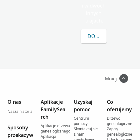
i w dwóch
innych
krajach.
DOWIEDZ SIĘ WIĘCEJ
Mniej
O nas
Aplikacje
Uzyskaj
Co
FamilySea
pomoc
oferujemy
Nasza historia
rch
Centrum
Drzewo
pomocy
genealogiczne
Aplikacje drzewa
Sposoby
Skontaktuj się
Zapisy
genealogicznego
przekazyw
z nami
genealogiczne
Aplikacja
Udostępnianie