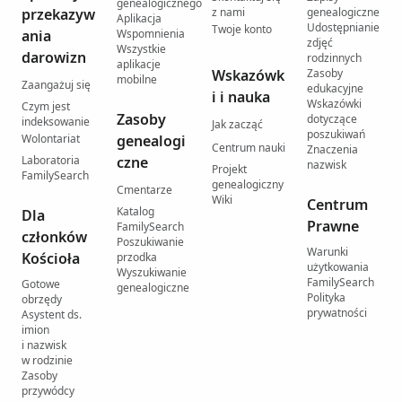
genealogicznego
przekazyw
z nami
genealogiczne
Aplikacja
Udostępnianie
Twoje konto
ania
Wspomnienia
zdjęć
Wszystkie
darowizn
rodzinnych
aplikacje
Wskazówk
Zasoby
mobilne
Zaangażuj się
edukacyjne
i i nauka
Wskazówki
Czym jest
Zasoby
dotyczące
indeksowanie
Jak zacząć
poszukiwań
Wolontariat
genealogi
Centrum nauki
Znaczenia
Laboratoria
czne
nazwisk
Projekt
FamilySearch
genealogiczny
Cmentarze
Wiki
Centrum
Katalog
Dla
Prawne
FamilySearch
członków
Poszukiwanie
Warunki
Kościoła
przodka
użytkowania
Wyszukiwanie
FamilySearch
Gotowe
genealogiczne
Polityka
obrzędy
prywatności
Asystent ds.
imion
i nazwisk
w rodzinie
Zasoby
przywódcy