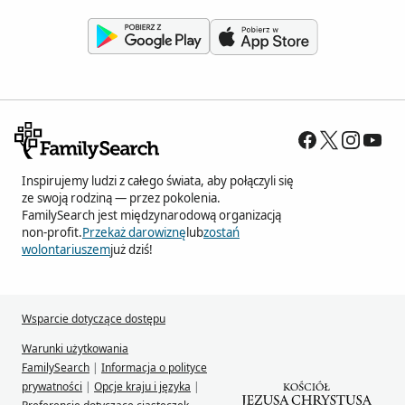
Inspirujemy ludzi z całego świata, aby połączyli się
ze swoją rodziną — przez pokolenia.
FamilySearch jest międzynarodową organizacją
non-profit.
Przekaż darowiznę
lub
zostań
wolontariuszem
już dziś!
Wsparcie dotyczące dostępu
Warunki użytkowania
FamilySearch
|
Informacja o polityce
prywatności
|
Opcje kraju i języka
|