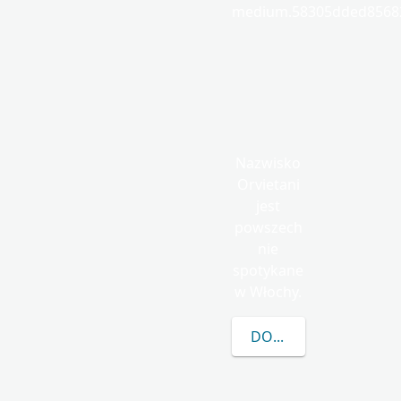
medium.58305dded85682
Nazwisko
Orvietani
jest
powszech
nie
spotykane
w Włochy.
DOWIEDZ SIĘ WIĘCEJ 