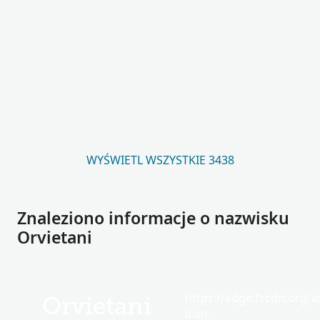
WYŚWIETL WSZYSTKIE 3438
Znaleziono informacje o nazwisku
Orvietani
https://edge.fscdn.org/as
Orvietani
icon-