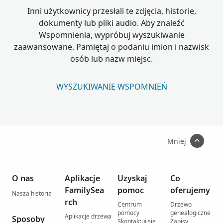
Inni użytkownicy przesłali te zdjęcia, historie,
dokumenty lub pliki audio. Aby znaleźć
Wspomnienia, wypróbuj wyszukiwanie
zaawansowane. Pamiętaj o podaniu imion i nazwisk
osób lub nazw miejsc.
WYSZUKIWANIE WSPOMNIEŃ
Mniej
O nas
Aplikacje
Uzyskaj
Co
FamilySea
pomoc
oferujemy
Nasza historia
rch
Centrum
Drzewo
pomocy
genealogiczne
Aplikacje drzewa
Sposoby
Skontaktuj się
Zapisy