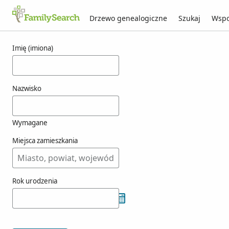
Drzewo genealogiczne
Szukaj
Wspo
Wyniki dla orvietani
Imię (imiona)
Nazwisko
Wymagane
Miejsca zamieszkania
Rok urodzenia