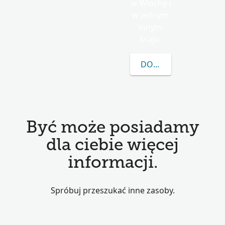
w Włochy i
w jednym
innym
kraju.
DOWIEDZ SIĘ WIĘCEJ
Być może posiadamy
dla ciebie więcej
informacji.
Spróbuj przeszukać inne zasoby.