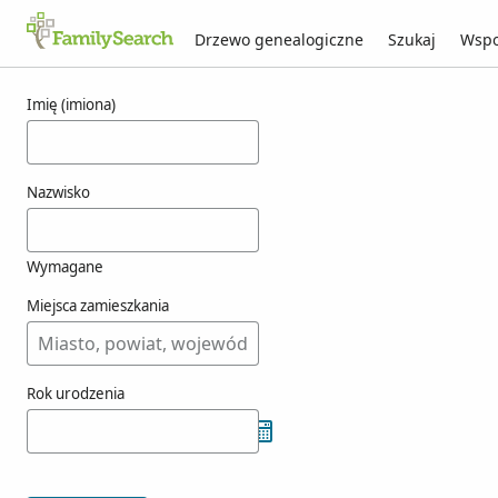
Drzewo genealogiczne
Szukaj
Wspo
Wyniki dla orionte
Imię (imiona)
Nazwisko
Wymagane
Miejsca zamieszkania
Rok urodzenia