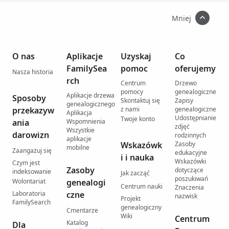
Mniej
O nas
Aplikacje
Uzyskaj
Co
FamilySea
pomoc
oferujemy
Nasza historia
rch
Centrum
Drzewo
pomocy
genealogiczne
Aplikacje drzewa
Sposoby
Skontaktuj się
Zapisy
genealogicznego
przekazyw
z nami
genealogiczne
Aplikacja
Udostępnianie
Twoje konto
ania
Wspomnienia
zdjęć
Wszystkie
darowizn
rodzinnych
aplikacje
Wskazówk
Zasoby
mobilne
Zaangażuj się
edukacyjne
i i nauka
Wskazówki
Czym jest
Zasoby
dotyczące
indeksowanie
Jak zacząć
poszukiwań
Wolontariat
genealogi
Centrum nauki
Znaczenia
Laboratoria
czne
nazwisk
Projekt
FamilySearch
genealogiczny
Cmentarze
Wiki
Centrum
Katalog
Dla