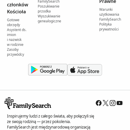
Prawne
FamilySearch
członków
Poszukiwanie
Warunki
Kościoła
przodka
użytkowania
Wyszukiwanie
FamilySearch
Gotowe
genealogiczne
Polityka
obrzędy
prywatności
Asystent ds.
imion
i nazwisk
w rodzinie
Zasoby
przywódcy
Inspirujemy ludzi z całego świata, aby połączyli się
ze swoją rodziną — przez pokolenia.
FamilySearch jest międzynarodową organizacją