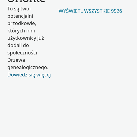
To są twoi
WYŚWIETL WSZYSTKIE 9526
potencjalni
przodkowie,
których inni
użytkownicy już
dodali do
społeczności
Drzewa
genealogicznego.
Dowiedz się więcej