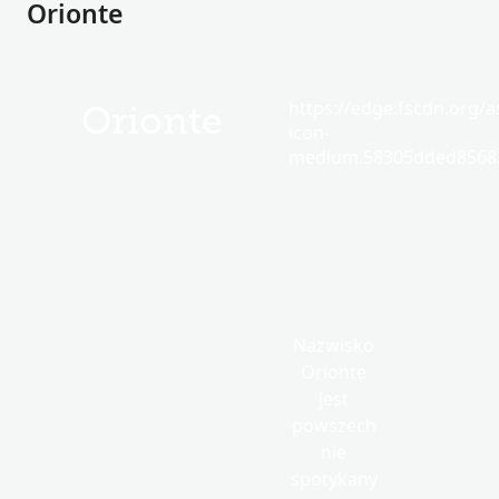
Orionte
https://edge.fscdn.org/as
Orionte
icon-
medium.58305dded85682
Nazwisko
Orionte
jest
powszech
nie
spotykany