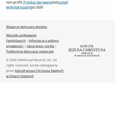
non-profit.
Przekaż darowiznę
lub
zostań
wolontariuszem
już dziś!
Wsparcie dotyczące dostępu
Warunki użytkowania
FamilySearch
|
Informacja o polityce
prywatności
|
Opcje kraju i języka
|
Preferencje dotyczące ciasteczek
© 2026 Intellectual Reserve, Inc. All
rights reserved. Serwis obsługiwany
przez
Kościół Jezusa Chrystusa Świętych
w Dniach Ostatnich