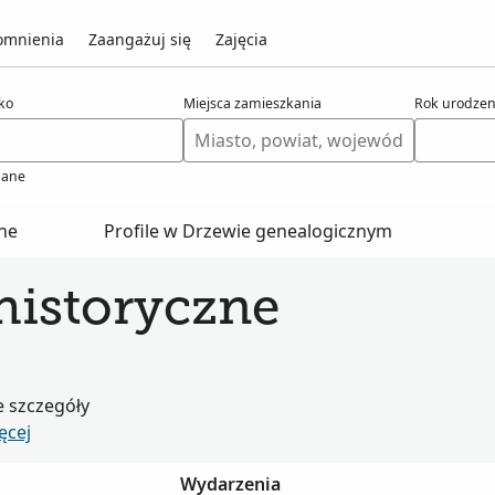
mnienia
Zaangażuj się
Zajęcia
ko
Miejsca zamieszkania
Rok urodzen
ane
zne
Profile w Drzewie genealogicznym
historyczne
e szczegóły
ęcej
Wydarzenia