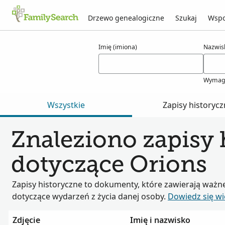
Drzewo genealogiczne
Szukaj
Wspo
Wyniki dla orions
Imię (imiona)
Nazwis
Wymag
Wszystkie
Zapisy historyc
Znaleziono zapisy 
dotyczące Orions
Zapisy historyczne to dokumenty, które zawierają ważn
dotyczące wydarzeń z życia danej osoby.
Dowiedz się wi
Zdjęcie
Imię i nazwisko