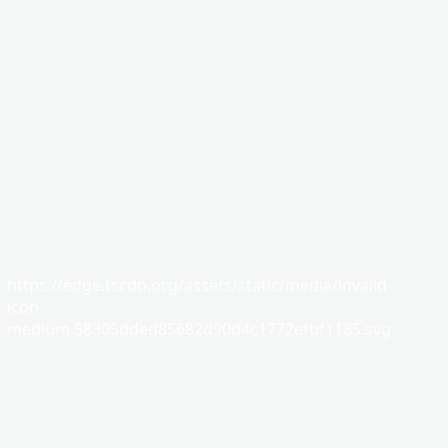
https://edge.fscdn.org/assets/static/media/invalid-
icon-
medium.58305dded85682d90d4c1772efbf1185.svg