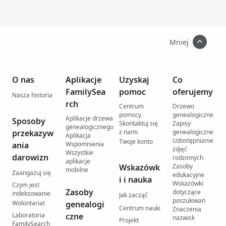
Mniej
O nas
Aplikacje
Uzyskaj
Co
FamilySea
pomoc
oferujemy
Nasza historia
rch
Centrum
Drzewo
pomocy
genealogiczne
Aplikacje drzewa
Sposoby
Skontaktuj się
Zapisy
genealogicznego
przekazyw
z nami
genealogiczne
Aplikacja
Udostępnianie
Twoje konto
ania
Wspomnienia
zdjęć
Wszystkie
darowizn
rodzinnych
aplikacje
Wskazówk
Zasoby
mobilne
Zaangażuj się
edukacyjne
i i nauka
Wskazówki
Czym jest
Zasoby
dotyczące
indeksowanie
Jak zacząć
poszukiwań
Wolontariat
genealogi
Centrum nauki
Znaczenia
Laboratoria
czne
nazwisk
Projekt
FamilySearch