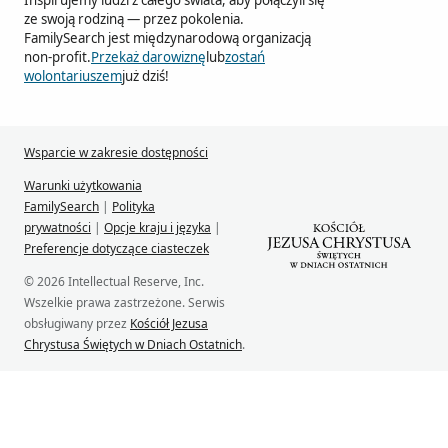
Inspirujemy ludzi z całego świata, aby połączyli się
ze swoją rodziną — przez pokolenia.
FamilySearch jest międzynarodową organizacją
non-profit.
Przekaż darowiznę
lub
zostań
wolontariuszem
już dziś!
Wsparcie w zakresie dostępności
Warunki użytkowania
FamilySearch
|
Polityka
prywatności
|
Opcje kraju i języka
|
Preferencje dotyczące ciasteczek
© 2026 Intellectual Reserve, Inc.
Wszelkie prawa zastrzeżone. Serwis
obsługiwany przez
Kościół Jezusa
Chrystusa Świętych w Dniach Ostatnich
.