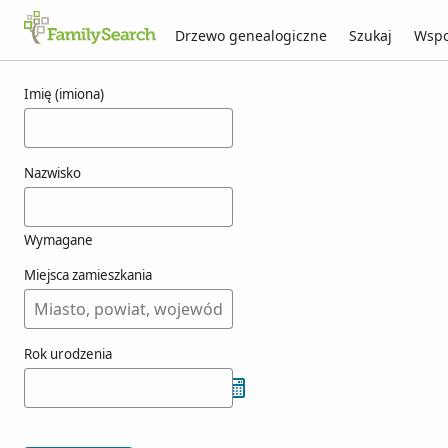
Drzewo genealogiczne
Szukaj
Wspo
Wyniki dla oriolo
Imię (imiona)
Nazwisko
Wymagane
Miejsca zamieszkania
Rok urodzenia