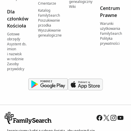
genealogiczny
Cmentarze
Wiki
Centrum
Katalog
Dla
Prawne
FamilySearch
członków
Poszukiwanie
Warunki
Kościoła
przodka
użytkowania
Wyszukiwanie
FamilySearch
Gotowe
genealogiczne
Polityka
obrzędy
prywatności
Asystent ds.
imion
i nazwisk
w rodzinie
Zasoby
przywódcy