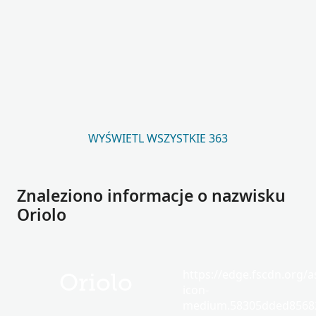
WYŚWIETL WSZYSTKIE 363
Znaleziono informacje o nazwisku
Oriolo
https://edge.fscdn.org/as
Oriolo
icon-
medium.58305dded85682