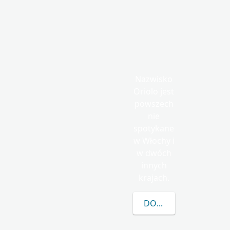
Nazwisko
Oriolo jest
powszech
nie
spotykane
w Włochy i
w dwóch
innych
krajach.
DOWIEDZ SIĘ WIĘCEJ