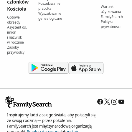
członków
Poszukiwanie
Warunki
Kościoła
przodka
użytkowania
Wyszukiwanie
FamilySearch
Gotowe
genealogiczne
Polityka
obrzędy
prywatności
Asystent ds.
imion
i nazwisk
w rodzinie
Zasoby
przywódcy
Inspirujemy ludzi z całego świata, aby połączyli się
ze swoją rodziną — przez pokolenia.
FamilySearch jest międzynarodową organizacją
non-profit.
Przekaż darowiznę
lub
zostań