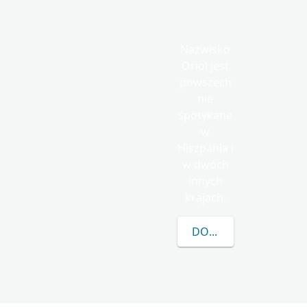
Nazwisko
Oriol jest
powszech
nie
spotykane
w
Hiszpania i
w dwóch
innych
krajach.
DOWIEDZ SIĘ WIĘCEJ 