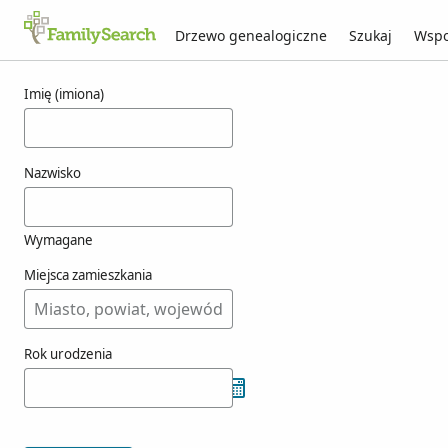
Drzewo genealogiczne
Szukaj
Wspo
Wyniki dla oriol
Imię (imiona)
Nazwisko
Wymagane
Miejsca zamieszkania
Rok urodzenia