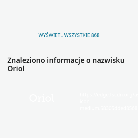
WYŚWIETL WSZYSTKIE 868
Znaleziono informacje o nazwisku
Oriol
https://edge.fscdn.org/as
Oriol
icon-
medium.58305dded85682