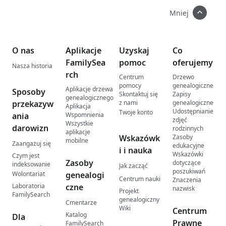
Mniej
O nas
Aplikacje
Uzyskaj
Co
FamilySea
pomoc
oferujemy
Nasza historia
rch
Centrum
Drzewo
pomocy
genealogiczne
Aplikacje drzewa
Sposoby
Skontaktuj się
Zapisy
genealogicznego
przekazyw
z nami
genealogiczne
Aplikacja
Udostępnianie
Twoje konto
ania
Wspomnienia
zdjęć
Wszystkie
darowizn
rodzinnych
aplikacje
Wskazówk
Zasoby
mobilne
Zaangażuj się
edukacyjne
i i nauka
Wskazówki
Czym jest
Zasoby
dotyczące
indeksowanie
Jak zacząć
poszukiwań
Wolontariat
genealogi
Centrum nauki
Znaczenia
Laboratoria
czne
nazwisk
Projekt
FamilySearch
genealogiczny
Cmentarze
Wiki
Centrum
Katalog
Dla
Prawne
FamilySearch