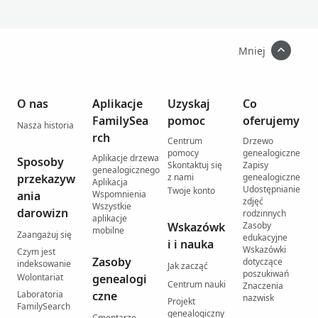
Mniej
O nas
Aplikacje
Uzyskaj
Co
FamilySea
pomoc
oferujemy
Nasza historia
rch
Centrum
Drzewo
pomocy
genealogiczne
Aplikacje drzewa
Sposoby
Skontaktuj się
Zapisy
genealogicznego
przekazyw
z nami
genealogiczne
Aplikacja
Udostępnianie
Twoje konto
ania
Wspomnienia
zdjęć
Wszystkie
darowizn
rodzinnych
aplikacje
Wskazówk
Zasoby
mobilne
Zaangażuj się
edukacyjne
i i nauka
Wskazówki
Czym jest
Zasoby
dotyczące
indeksowanie
Jak zacząć
poszukiwań
Wolontariat
genealogi
Centrum nauki
Znaczenia
Laboratoria
czne
nazwisk
Projekt
FamilySearch
genealogiczny
Cmentarze