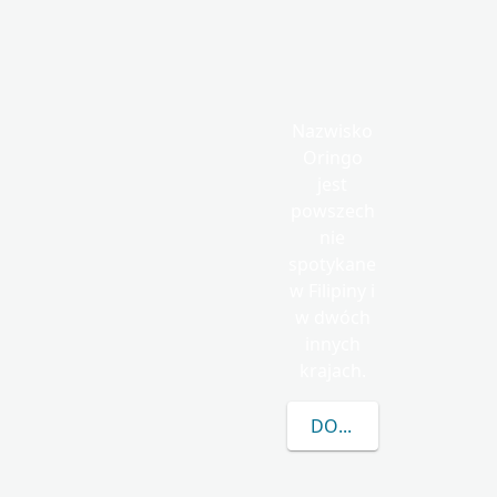
Nazwisko
Oringo
jest
powszech
nie
spotykane
w Filipiny i
w dwóch
innych
krajach.
DOWIEDZ SIĘ WIĘCEJ