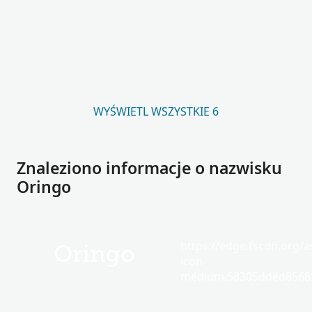
WYŚWIETL WSZYSTKIE 6
Znaleziono informacje o nazwisku
Oringo
https://edge.fscdn.org/as
Oringo
icon-
medium.58305dded85682