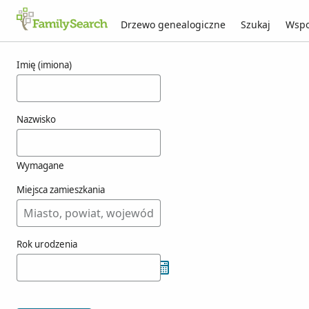
Drzewo genealogiczne
Szukaj
Wspo
Wyniki dla oringo
Imię (imiona)
Nazwisko
Wymagane
Miejsca zamieszkania
Rok urodzenia