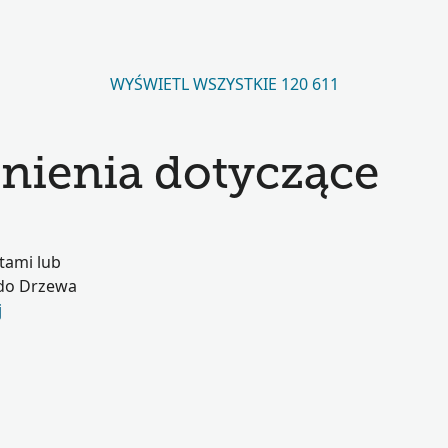
WYŚWIETL WSZYSTKIE 120 611
nienia dotyczące
tami lub
 do Drzewa
j