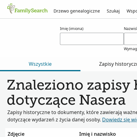
Drzewo genealogiczne
Szukaj
Wspo
Wyniki dla nasera
Imię (imiona)
Nazwis
Wymag
Wszystkie
Zapisy historyc
Znaleziono zapisy 
dotyczące Nasera
Zapisy historyczne to dokumenty, które zawierają ważn
dotyczące wydarzeń z życia danej osoby.
Dowiedz się wi
Zdjęcie
Imię i nazwisko