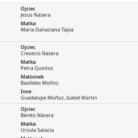
Ojciec
Jesus Nasera
Matka
Maria Danaciana Tapia
Ojciec
Cresecio Nasera
Matka
Petra Quintos
Małżonek
Basilides Moñoz
Inne
Guadalupe Moñoz, Isabel Martin
Ojciec
Benito Násera
Matka
Ursula Satacia