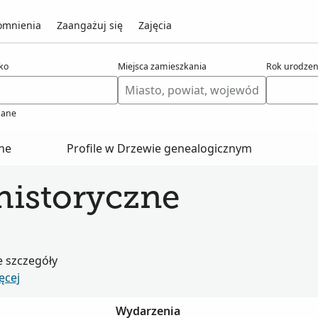
mnienia
Zaangażuj się
Zajęcia
ko
Miejsca zamieszkania
Rok urodzen
ane
zne
Profile w Drzewie genealogicznym
historyczne
e szczegóły
ęcej
Wydarzenia