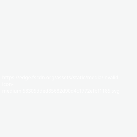
https://edge.fscdn.org/assets/static/media/invalid-
icon-
medium.58305dded85682d90d4c1772efbf1185.svg