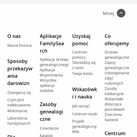
Mniej
O nas
Aplikacje
Uzyskaj
Co
FamilySea
pomoc
oferujemy
Nasza historia
rch
Centrum
Drzewo
pomocy
genealogiczne
Aplikacje drzewa
Sposoby
Skontaktuj się
Zapisy
genealogicznego
przekazyw
z nami
genealogiczne
Aplikacja
Udostępnianie
Twoje konto
ania
Wspomnienia
zdjęć
Wszystkie
darowizn
rodzinnych
aplikacje
Wskazówk
Zasoby
mobilne
Zaangażuj się
edukacyjne
i i nauka
Wskazówki
Czym jest
Zasoby
dotyczące
indeksowanie
Jak zacząć
poszukiwań
Wolontariat
genealogi
Centrum nauki
Znaczenia
Laboratoria
czne
nazwisk
Projekt
FamilySearch
genealogiczny
Cmentarze
Wiki
Centrum
Katalog