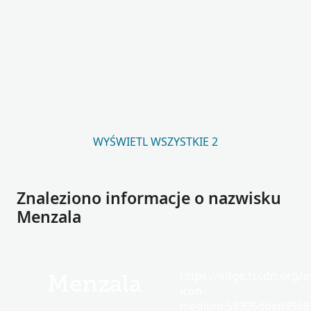
WYŚWIETL WSZYSTKIE 2
Znaleziono informacje o nazwisku
Menzala
https://edge.fscdn.org/as
Menzala
icon-
medium.58305dded85682