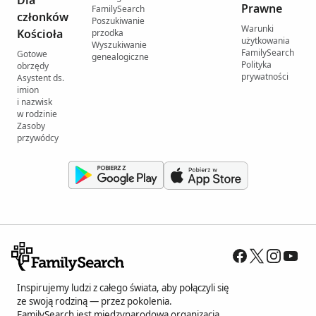
Dla
Prawne
FamilySearch
członków
Poszukiwanie
Warunki
Kościoła
przodka
użytkowania
Wyszukiwanie
FamilySearch
Gotowe
genealogiczne
Polityka
obrzędy
prywatności
Asystent ds.
imion
i nazwisk
w rodzinie
Zasoby
przywódcy
Inspirujemy ludzi z całego świata, aby połączyli się
ze swoją rodziną — przez pokolenia.
FamilySearch jest międzynarodową organizacją