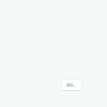
Nazwisko
Menzala
jest
powszech
nie
spotykane
w Peru.
DOWIEDZ SIĘ WIĘCEJ