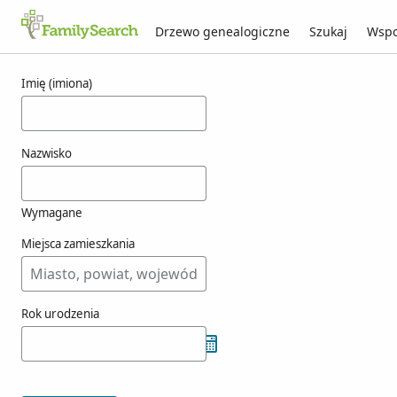
Drzewo genealogiczne
Szukaj
Wspo
Wyniki dla menzala
Imię (imiona)
Nazwisko
Wymagane
Miejsca zamieszkania
Rok urodzenia