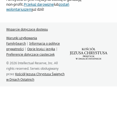
non-profit.
Przekaż darowiznę
lub
zostań
wolontariuszem
już dziś!
Wsparcie dotyczące dostępu
Warunki użytkowania
FamilySearch
|
Informacja o polityce
prywatności
|
Opcje kraju i języka
|
Preferencje dotyczące ciasteczek
© 2026 Intellectual Reserve, Inc. All
rights reserved. Serwis obsługiwany
przez
Kościół Jezusa Chrystusa Świętych
w Dniach Ostatnich