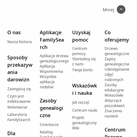
Mniej
O nas
Aplikacje
Uzyskaj
Co
FamilySea
pomoc
oferujemy
Nasza historia
rch
Centrum
Drzewo
pomocy
genealogiczne
Aplikacje drzewa
Sposoby
Skontaktuj się
Zapisy
genealogicznego
przekazyw
z nami
genealogiczne
Aplikacja
Udostępnianie
Twoje konto
ania
Wspomnienia
zdjęć
Wszystkie
darowizn
rodzinnych
aplikacje
Wskazówk
Zasoby
mobilne
Zaangażuj się
edukacyjne
i i nauka
Wskazówki
Czym jest
Zasoby
dotyczące
indeksowanie
Jak zacząć
poszukiwań
Wolontariat
genealogi
Centrum nauki
Znaczenia
Laboratoria
czne
nazwisk
Projekt
FamilySearch
genealogiczny
Cmentarze
Wiki
Centrum
Katalog
Dla