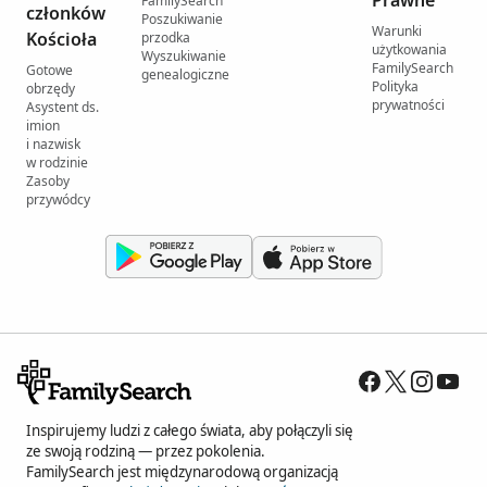
Prawne
FamilySearch
członków
Poszukiwanie
Warunki
Kościoła
przodka
użytkowania
Wyszukiwanie
FamilySearch
Gotowe
genealogiczne
Polityka
obrzędy
prywatności
Asystent ds.
imion
i nazwisk
w rodzinie
Zasoby
przywódcy
Inspirujemy ludzi z całego świata, aby połączyli się
ze swoją rodziną — przez pokolenia.
FamilySearch jest międzynarodową organizacją