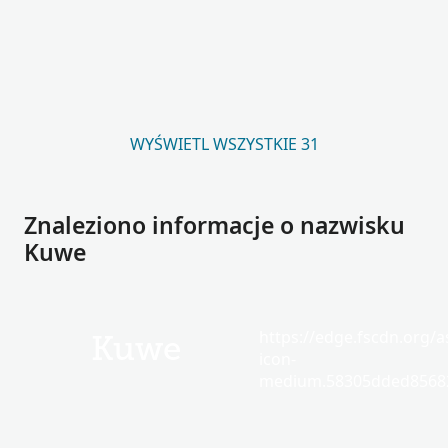
WYŚWIETL WSZYSTKIE 31
Znaleziono informacje o nazwisku
Kuwe
https://edge.fscdn.org/as
Kuwe
icon-
medium.58305dded85682