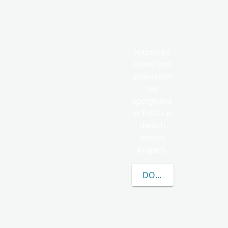
Nazwisko
Kuwe jest
powszech
nie
spotykane
w Fidżi i w
dwóch
innych
krajach.
DOWIEDZ SIĘ WIĘCEJ