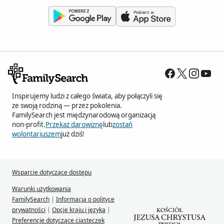
Inspirujemy ludzi z całego świata, aby połączyli się
ze swoją rodziną — przez pokolenia.
FamilySearch jest międzynarodową organizacją
non-profit.
Przekaż darowiznę
lub
zostań
wolontariuszem
już dziś!
Wsparcie dotyczące dostępu
Warunki użytkowania
FamilySearch
|
Informacja o polityce
prywatności
|
Opcje kraju i języka
|
Preferencje dotyczące ciasteczek