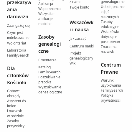
przekazyw
z nami
genealogiczne
Aplikacja
Udostępnianie
Twoje konto
ania
Wspomnienia
zdjęć
Wszystkie
darowizn
rodzinnych
aplikacje
Wskazówk
Zasoby
mobilne
Zaangażuj się
edukacyjne
i i nauka
Wskazówki
Czym jest
Zasoby
dotyczące
indeksowanie
Jak zacząć
poszukiwań
Wolontariat
genealogi
Centrum nauki
Znaczenia
Laboratoria
czne
nazwisk
Projekt
FamilySearch
genealogiczny
Cmentarze
Wiki
Centrum
Katalog
Dla
Prawne
FamilySearch
członków
Poszukiwanie
Warunki
Kościoła
przodka
użytkowania
Wyszukiwanie
FamilySearch
Gotowe
genealogiczne
Polityka
obrzędy
prywatności
Asystent ds.
imion
i nazwisk
w rodzinie
Zasoby
przywódcy