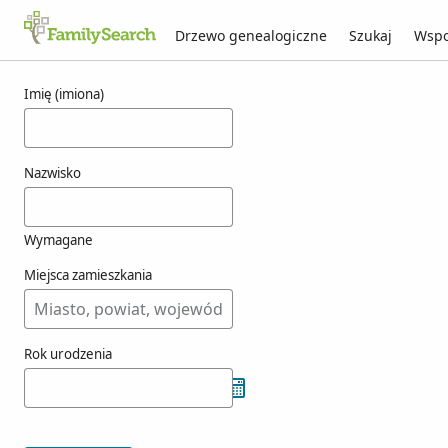
Drzewo genealogiczne
Szukaj
Wspo
Wyniki dla korzur
Imię (imiona)
Nazwisko
Wymagane
Miejsca zamieszkania
Rok urodzenia