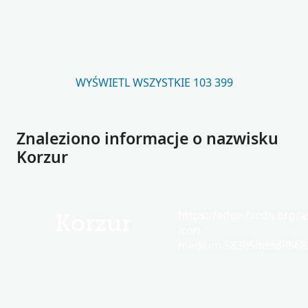
WYŚWIETL WSZYSTKIE 103 399
Znaleziono informacje o nazwisku
Korzur
https://edge.fscdn.org/as
Korzur
icon-
medium.58305dded85682