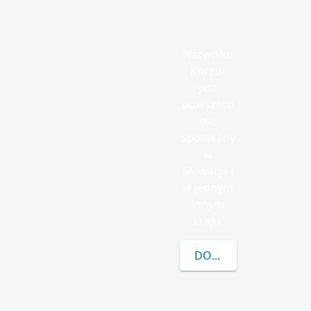
Nazwisko
Korzur
jest
powszech
nie
spotykany
w
Słowacja i
w jednym
innym
kraju.
DOWIEDZ SIĘ WIĘCEJ