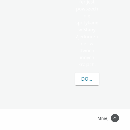
fer jest
powszech
nie
spotykane
w Stany
Zjednoczo
ne i w
dwóch
innych
krajach.
DOWIEDZ SIĘ WIĘCEJ
Mniej