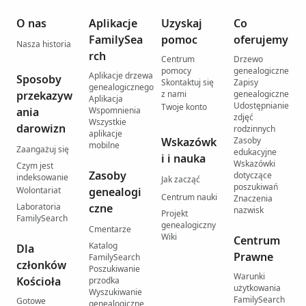
O nas
Aplikacje
Uzyskaj
Co
FamilySea
pomoc
oferujemy
Nasza historia
rch
Centrum
Drzewo
pomocy
genealogiczne
Aplikacje drzewa
Sposoby
Skontaktuj się
Zapisy
genealogicznego
przekazyw
z nami
genealogiczne
Aplikacja
Udostępnianie
Twoje konto
ania
Wspomnienia
zdjęć
Wszystkie
darowizn
rodzinnych
aplikacje
Wskazówk
Zasoby
mobilne
Zaangażuj się
edukacyjne
i i nauka
Wskazówki
Czym jest
Zasoby
dotyczące
indeksowanie
Jak zacząć
poszukiwań
Wolontariat
genealogi
Centrum nauki
Znaczenia
Laboratoria
czne
nazwisk
Projekt
FamilySearch
genealogiczny
Cmentarze
Wiki
Centrum
Katalog
Dla
Prawne
FamilySearch
członków
Poszukiwanie
Warunki
Kościoła
przodka
użytkowania
Wyszukiwanie
FamilySearch
Gotowe
genealogiczne