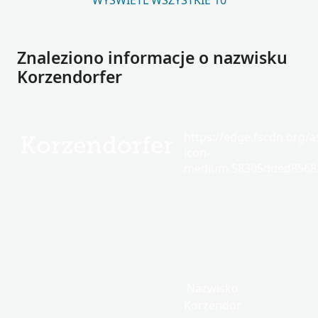
WYŚWIETL WSZYSTKIE 10
Znaleziono informacje o nazwisku
Korzendorfer
https://edge.fscdn.org/as
Korzendorfer
icon-
medium.58305dded85682
Nazwisko
Korzendor