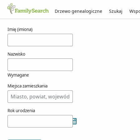
Drzewo genealogiczne
Szukaj
Wspo
Wyniki dla korfgen
Imię (imiona)
Nazwisko
Wymagane
Miejsca zamieszkania
Rok urodzenia