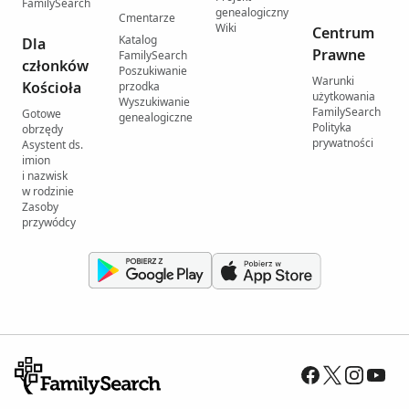
FamilySearch
genealogiczny
Cmentarze
Wiki
Centrum
Katalog
Dla
Prawne
FamilySearch
członków
Poszukiwanie
Warunki
Kościoła
przodka
użytkowania
Wyszukiwanie
FamilySearch
Gotowe
genealogiczne
Polityka
obrzędy
prywatności
Asystent ds.
imion
i nazwisk
w rodzinie
Zasoby
przywódcy