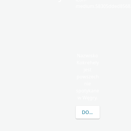
medium.58305dded85682
Nazwisko
Kokrehely
jest
powszech
nie
spotykane
w Węgry.
DOWIEDZ SIĘ WIĘCEJ