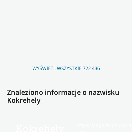
WYŚWIETL WSZYSTKIE 722 436
Znaleziono informacje o nazwisku
Kokrehely
https://edge.fscdn.org/as
Kokrehely
icon-