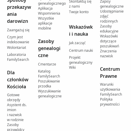
Sposoby
Skontaktuj się
Zapisy
genealogicznego
przekazyw
z nami
genealogiczne
Aplikacja
Udostępnianie
Twoje konto
ania
Wspomnienia
zdjęć
Wszystkie
darowizn
rodzinnych
aplikacje
Wskazówk
Zasoby
mobilne
Zaangażuj się
edukacyjne
i i nauka
Wskazówki
Czym jest
Zasoby
dotyczące
indeksowanie
Jak zacząć
poszukiwań
Wolontariat
genealogi
Centrum nauki
Znaczenia
Laboratoria
czne
nazwisk
Projekt
FamilySearch
genealogiczny
Cmentarze
Wiki
Centrum
Katalog
Dla
Prawne
FamilySearch
członków
Poszukiwanie
Warunki
Kościoła
przodka
użytkowania
Wyszukiwanie
FamilySearch
Gotowe
genealogiczne
Polityka
obrzędy
prywatności
Asystent ds.
imion
i nazwisk
w rodzinie
Zasoby
przywódcy