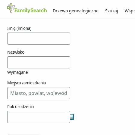
Drzewo genealogiczne
Szukaj
Wspo
Wyniki dla kokrehely
Imię (imiona)
Nazwisko
Wymagane
Miejsca zamieszkania
Rok urodzenia