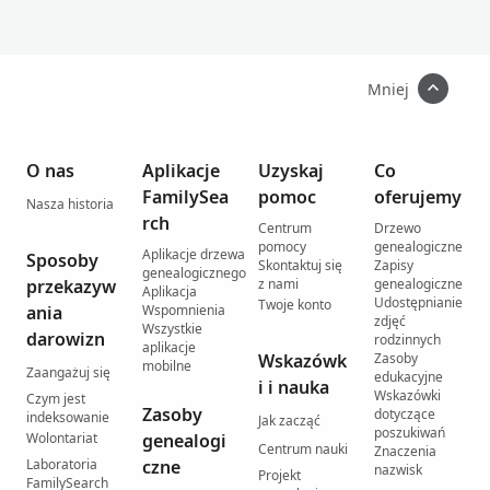
Mniej
O nas
Aplikacje
Uzyskaj
Co
FamilySea
pomoc
oferujemy
Nasza historia
rch
Centrum
Drzewo
pomocy
genealogiczne
Aplikacje drzewa
Sposoby
Skontaktuj się
Zapisy
genealogicznego
przekazyw
z nami
genealogiczne
Aplikacja
Udostępnianie
Twoje konto
ania
Wspomnienia
zdjęć
Wszystkie
darowizn
rodzinnych
aplikacje
Wskazówk
Zasoby
mobilne
Zaangażuj się
edukacyjne
i i nauka
Wskazówki
Czym jest
Zasoby
dotyczące
indeksowanie
Jak zacząć
poszukiwań
Wolontariat
genealogi
Centrum nauki
Znaczenia
Laboratoria
czne
nazwisk
Projekt
FamilySearch