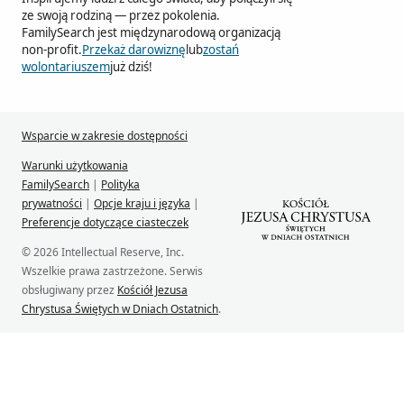
ze swoją rodziną — przez pokolenia.
FamilySearch jest międzynarodową organizacją
non-profit.
Przekaż darowiznę
lub
zostań
wolontariuszem
już dziś!
Wsparcie w zakresie dostępności
Warunki użytkowania
FamilySearch
|
Polityka
prywatności
|
Opcje kraju i języka
|
Preferencje dotyczące ciasteczek
© 2026 Intellectual Reserve, Inc.
Wszelkie prawa zastrzeżone. Serwis
obsługiwany przez
Kościół Jezusa
Chrystusa Świętych w Dniach Ostatnich
.