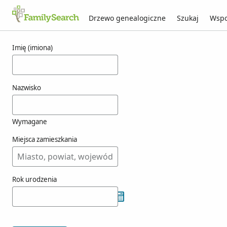
Drzewo genealogiczne
Szukaj
Wspo
Wyniki dla koia
Imię (imiona)
Nazwisko
Wymagane
Miejsca zamieszkania
Rok urodzenia