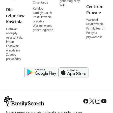
genealogiczny
Cmentarze
Wiki
Centrum
Katalog
Dla
Prawne
FamilySearch
członków
Poszukiwanie
Warunki
Kościoła
przodka
użytkowania
Wyszukiwanie
FamilySearch
Gotowe
genealogiczne
Polityka
obrzędy
prywatności
Asystent ds.
imion
i nazwisk
w rodzinie
Zasoby
przywódcy
Inspirujemy ludzi z całego świata, aby połączyli się