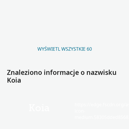
WYŚWIETL WSZYSTKIE 60
Znaleziono informacje o nazwisku
Koia
https://edge.fscdn.org/as
Koia
icon-
medium.58305dded85682