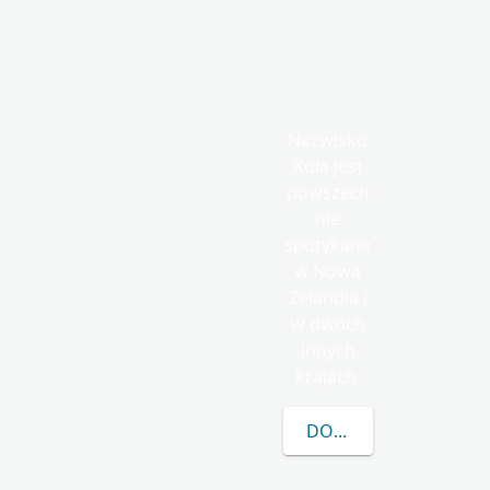
Nazwisko
Koia jest
powszech
nie
spotykane
w Nowa
Zelandia i
w dwóch
innych
krajach.
DOWIEDZ SIĘ WIĘCEJ 