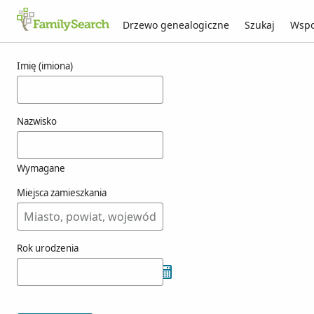
Drzewo genealogiczne
Szukaj
Wspo
Wyniki dla jostworth
Imię (imiona)
Nazwisko
Wymagane
Miejsca zamieszkania
Rok urodzenia