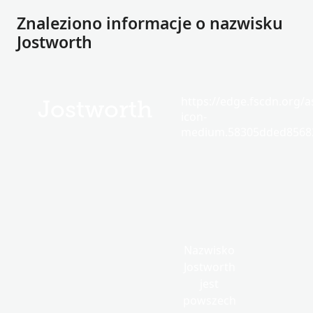
Znaleziono informacje o nazwisku
Jostworth
https://edge.fscdn.org/as
Jostworth
icon-
medium.58305dded85682
Nazwisko
Jostworth
jest
powszech