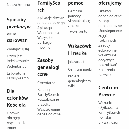
FamilySea
pomoc
oferujemy
Nasza historia
rch
Centrum
Drzewo
pomocy
genealogiczne
Aplikacje drzewa
Sposoby
Skontaktuj się
Zapisy
genealogicznego
przekazyw
z nami
genealogiczne
Aplikacja
Udostępnianie
Twoje konto
ania
Wspomnienia
zdjęć
Wszystkie
darowizn
rodzinnych
aplikacje
Wskazówk
Zasoby
mobilne
Zaangażuj się
edukacyjne
i i nauka
Wskazówki
Czym jest
Zasoby
dotyczące
indeksowanie
Jak zacząć
poszukiwań
Wolontariat
genealogi
Centrum nauki
Znaczenia
Laboratoria
czne
nazwisk
Projekt
FamilySearch
genealogiczny
Cmentarze
Wiki
Centrum
Katalog
Dla
Prawne
FamilySearch
członków
Poszukiwanie
Warunki
Kościoła
przodka
użytkowania
Wyszukiwanie
FamilySearch
Gotowe
genealogiczne
Polityka
obrzędy
prywatności
Asystent ds.
imion