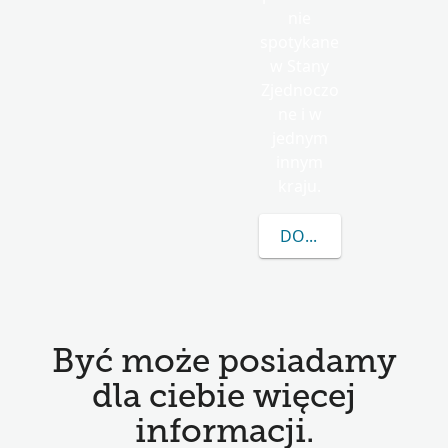
nie
spotykane
w Stany
Zjednoczo
ne i w
jednym
innym
kraju.
DOWIEDZ SIĘ WIĘCEJ
Być może posiadamy
dla ciebie więcej
informacji.