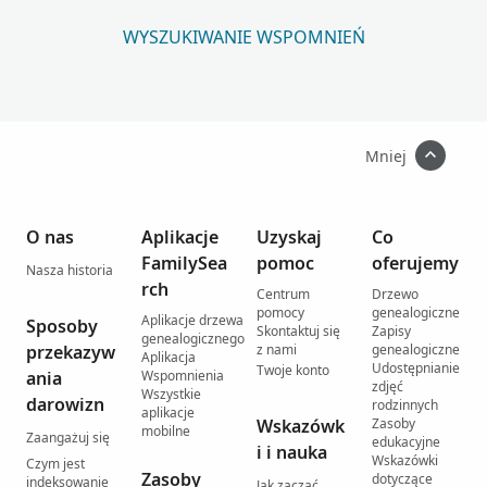
WYSZUKIWANIE WSPOMNIEŃ
Mniej
O nas
Aplikacje
Uzyskaj
Co
FamilySea
pomoc
oferujemy
Nasza historia
rch
Centrum
Drzewo
pomocy
genealogiczne
Aplikacje drzewa
Sposoby
Skontaktuj się
Zapisy
genealogicznego
przekazyw
z nami
genealogiczne
Aplikacja
Udostępnianie
Twoje konto
ania
Wspomnienia
zdjęć
Wszystkie
darowizn
rodzinnych
aplikacje
Wskazówk
Zasoby
mobilne
Zaangażuj się
edukacyjne
i i nauka
Wskazówki
Czym jest
Zasoby
dotyczące
indeksowanie
Jak zacząć