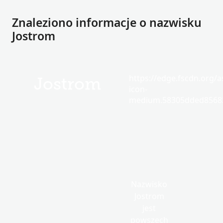
Znaleziono informacje o nazwisku
Jostrom
https://edge.fscdn.org/as
Jostrom
icon-
medium.58305dded85682
Nazwisko
Jostrom
jest
powszech