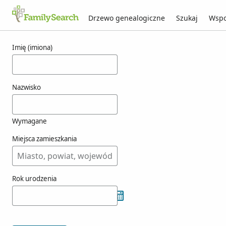
Drzewo genealogiczne
Szukaj
Wspo
Wyniki dla jostrom
Imię (imiona)
Nazwisko
Wymagane
Miejsca zamieszkania
Rok urodzenia