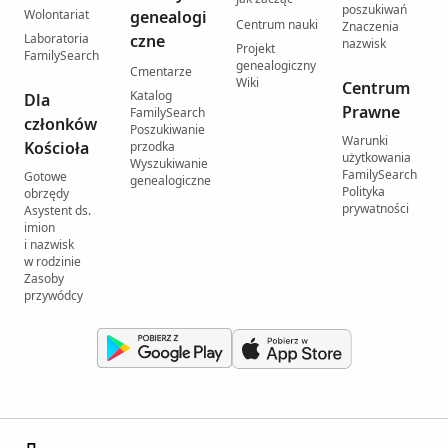
poszukiwań
Wolontariat
genealogi
Centrum nauki
Znaczenia
Laboratoria
czne
nazwisk
Projekt
FamilySearch
genealogiczny
Cmentarze
Wiki
Centrum
Katalog
Dla
Prawne
FamilySearch
członków
Poszukiwanie
Warunki
Kościoła
przodka
użytkowania
Wyszukiwanie
FamilySearch
Gotowe
genealogiczne
Polityka
obrzędy
prywatności
Asystent ds.
imion
i nazwisk
w rodzinie
Zasoby
przywódcy