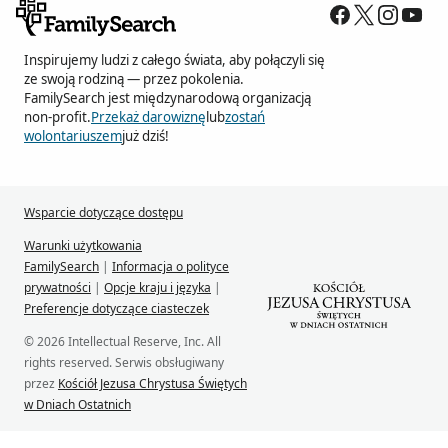
Inspirujemy ludzi z całego świata, aby połączyli się
ze swoją rodziną — przez pokolenia.
FamilySearch jest międzynarodową organizacją
non-profit.
Przekaż darowiznę
lub
zostań
wolontariuszem
już dziś!
Wsparcie dotyczące dostępu
Warunki użytkowania
FamilySearch
|
Informacja o polityce
prywatności
|
Opcje kraju i języka
|
Preferencje dotyczące ciasteczek
© 2026 Intellectual Reserve, Inc. All
rights reserved. Serwis obsługiwany
przez
Kościół Jezusa Chrystusa Świętych
w Dniach Ostatnich