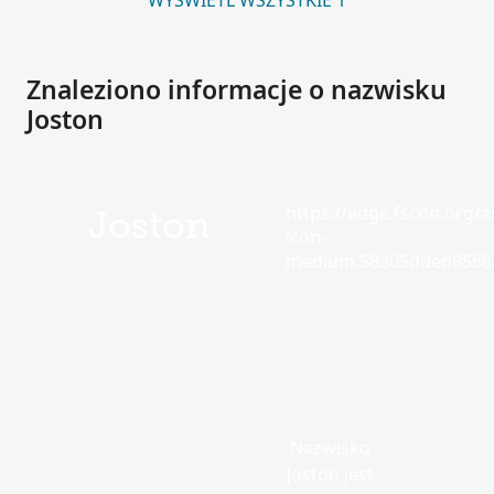
WYŚWIETL WSZYSTKIE 1
Znaleziono informacje o nazwisku
Joston
https://edge.fscdn.org/as
Joston
icon-
medium.58305dded85682
Nazwisko
Joston jest