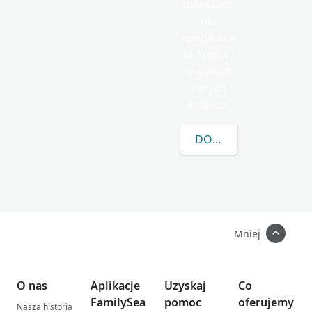
powszech
nie
spotykane
w Anglia i
w dwóch
innych
krajach.
DOWIEDZ SIĘ WIĘCEJ
Mniej
O nas
Aplikacje
Uzyskaj
Co
FamilySea
pomoc
oferujemy
Nasza historia