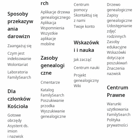
rch
Centrum
Drzewo
pomocy
genealogiczne
Aplikacje drzewa
Sposoby
Skontaktuj się
Zapisy
genealogicznego
przekazyw
z nami
genealogiczne
Aplikacja
Udostępnianie
Twoje konto
ania
Wspomnienia
zdjęć
Wszystkie
darowizn
rodzinnych
aplikacje
Wskazówk
Zasoby
mobilne
Zaangażuj się
edukacyjne
i i nauka
Wskazówki
Czym jest
Zasoby
dotyczące
indeksowanie
Jak zacząć
poszukiwań
Wolontariat
genealogi
Centrum nauki
Znaczenia
Laboratoria
czne
nazwisk
Projekt
FamilySearch
genealogiczny
Cmentarze
Wiki
Centrum
Katalog
Dla
Prawne
FamilySearch
członków
Poszukiwanie
Warunki
Kościoła
przodka
użytkowania
Wyszukiwanie
FamilySearch
Gotowe
genealogiczne
Polityka
obrzędy
prywatności
Asystent ds.
imion
i nazwisk