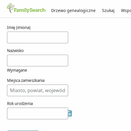
Drzewo genealogiczne
Szukaj
Wspo
Wyniki dla joston
Imię (imiona)
Nazwisko
Wymagane
Miejsca zamieszkania
Rok urodzenia