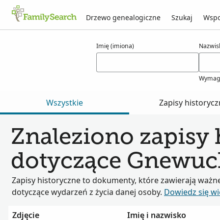
Drzewo genealogiczne
Szukaj
Wspo
Wyniki dla gnewuch
Imię (imiona)
Nazwis
Wymag
Wszystkie
Zapisy historyc
Znaleziono zapisy 
dotyczące Gnewuc
Zapisy historyczne to dokumenty, które zawierają ważn
dotyczące wydarzeń z życia danej osoby.
Dowiedz się wi
Zdjęcie
Imię i nazwisko