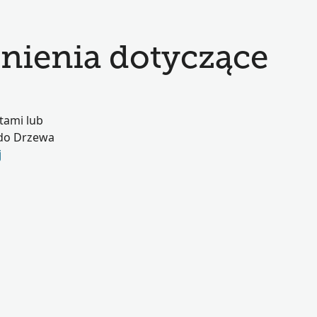
nienia dotyczące
tami lub
 do Drzewa
j