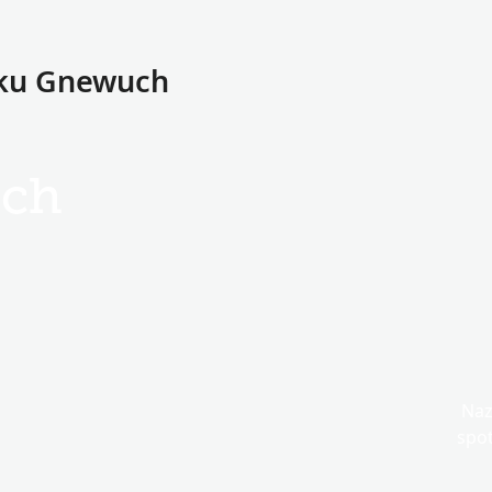
sku Gnewuch
ch
Naz
spo