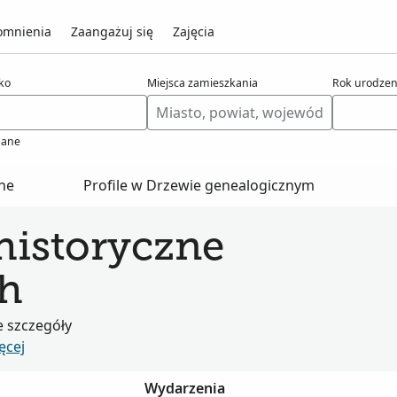
mnienia
Zaangażuj się
Zajęcia
ko
Miejsca zamieszkania
Rok urodzen
ane
zne
Profile w Drzewie genealogicznym
historyczne
h
e szczegóły
ęcej
Wydarzenia