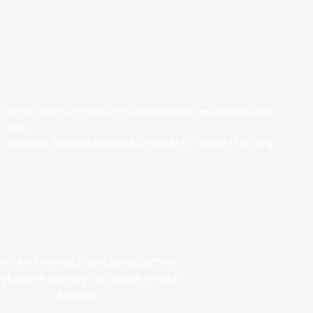
https://edge.fscdn.org/assets/static/media/invalid-
icon-
medium.58305dded85682d90d4c1772efbf1185.svg
wisko Gnewuch jest powszechnie
tykane w Niemcy i w dwóch innych
krajach.