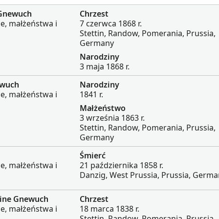
 Gnewuch
Chrzest
ie, małżeństwa i
7 czerwca 1868 r.
Stettin, Randow, Pomerania, Prussia,
Germany
Narodziny
3 maja 1868 r.
ewuch
Narodziny
ie, małżeństwa i
1841 r.
Małżeństwo
3 września 1863 r.
Stettin, Randow, Pomerania, Prussia,
Germany
Śmierć
ie, małżeństwa i
21 października 1858 r.
Danzig, West Prussia, Prussia, Germ
mine Gnewuch
Chrzest
ie, małżeństwa i
18 marca 1838 r.
Stettin, Randow, Pomerania, Prussia,