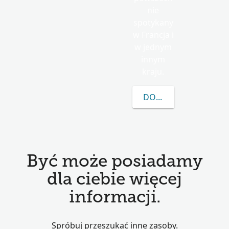
nie
spotykany
w Francja i
w jednym
innym
kraju.
DOWIEDZ SIĘ WIĘCEJ
Być może posiadamy
dla ciebie więcej
informacji.
Spróbuj przeszukać inne zasoby.