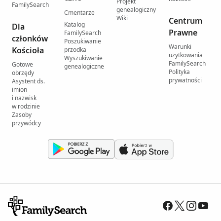
Projekt
FamilySearch
genealogiczny
Cmentarze
Wiki
Centrum
Katalog
Dla
Prawne
FamilySearch
członków
Poszukiwanie
Warunki
Kościoła
przodka
użytkowania
Wyszukiwanie
FamilySearch
Gotowe
genealogiczne
Polityka
obrzędy
prywatności
Asystent ds.
imion
i nazwisk
w rodzinie
Zasoby
przywódcy