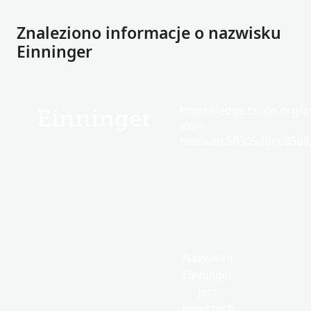
Znaleziono informacje o nazwisku
Einninger
https://edge.fscdn.org/as
Einninger
icon-
medium.58305dded85682
Nazwisko
Einninger
jest
powszech