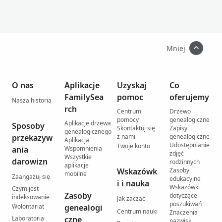
Mniej
O nas
Aplikacje
Uzyskaj
Co
FamilySea
pomoc
oferujemy
Nasza historia
rch
Centrum
Drzewo
pomocy
genealogiczne
Aplikacje drzewa
Sposoby
Skontaktuj się
Zapisy
genealogicznego
przekazyw
z nami
genealogiczne
Aplikacja
Udostępnianie
Twoje konto
ania
Wspomnienia
zdjęć
Wszystkie
darowizn
rodzinnych
aplikacje
Wskazówk
Zasoby
mobilne
Zaangażuj się
edukacyjne
i i nauka
Wskazówki
Czym jest
Zasoby
dotyczące
indeksowanie
Jak zacząć
poszukiwań
Wolontariat
genealogi
Centrum nauki
Znaczenia
Laboratoria
czne
nazwisk