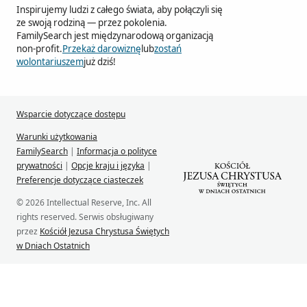
Inspirujemy ludzi z całego świata, aby połączyli się
ze swoją rodziną — przez pokolenia.
FamilySearch jest międzynarodową organizacją
non-profit.
Przekaż darowiznę
lub
zostań
wolontariuszem
już dziś!
Wsparcie dotyczące dostępu
Warunki użytkowania
FamilySearch
|
Informacja o polityce
prywatności
|
Opcje kraju i języka
|
Preferencje dotyczące ciasteczek
© 2026 Intellectual Reserve, Inc. All
rights reserved. Serwis obsługiwany
przez
Kościół Jezusa Chrystusa Świętych
w Dniach Ostatnich