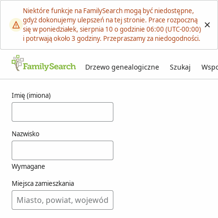
Niektóre funkcje na FamilySearch mogą być niedostępne,
gdyż dokonujemy ulepszeń na tej stronie. Prace rozpoczną
się w poniedziałek, sierpnia 10 o godzinie 06:00 (UTC-00:00)
i potrwają około 3 godziny. Przepraszamy za niedogodności.
Drzewo genealogiczne
Szukaj
Wspo
Wyniki dla einninger
Imię (imiona)
Nazwisko
Wymagane
Miejsca zamieszkania