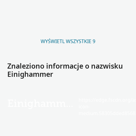
WYŚWIETL WSZYSTKIE 9
Znaleziono informacje o nazwisku
Einighammer
https://edge.fscdn.org/as
Einighammer
icon-
medium.58305dded85682