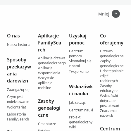
Mniej
O nas
Aplikacje
Uzyskaj
Co
FamilySea
pomoc
oferujemy
Nasza historia
rch
Centrum
Drzewo
pomocy
genealogiczne
Aplikacje drzewa
Sposoby
Skontaktuj się
Zapisy
genealogicznego
przekazyw
z nami
genealogiczne
Aplikacja
Udostępnianie
Twoje konto
ania
Wspomnienia
zdjęć
Wszystkie
darowizn
rodzinnych
aplikacje
Wskazówk
Zasoby
mobilne
Zaangażuj się
edukacyjne
i i nauka
Wskazówki
Czym jest
Zasoby
dotyczące
indeksowanie
Jak zacząć
poszukiwań
Wolontariat
genealogi
Centrum nauki
Znaczenia
Laboratoria
czne
nazwisk
Projekt
FamilySearch
genealogiczny
Cmentarze
Wiki
Centrum
Katalog