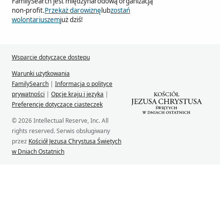
FamilySearch jest międzynarodową organizacją
non-profit.
Przekaż darowiznę
lub
zostań
wolontariuszem
już dziś!
Wsparcie dotyczące dostępu
Warunki użytkowania
FamilySearch
|
Informacja o polityce
prywatności
|
Opcje kraju i języka
|
Preferencje dotyczące ciasteczek
© 2026 Intellectual Reserve, Inc. All
rights reserved. Serwis obsługiwany
przez
Kościół Jezusa Chrystusa Świętych
w Dniach Ostatnich