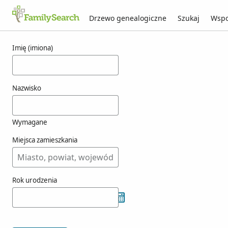
Drzewo genealogiczne
Szukaj
Wspo
Wyniki dla einighammer
Imię (imiona)
Nazwisko
Wymagane
Miejsca zamieszkania
Rok urodzenia