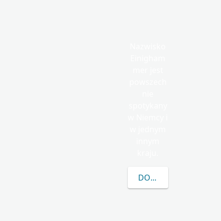
Nazwisko
Einigham
mer jest
powszech
nie
spotykany
w Niemcy i
w jednym
innym
kraju.
DOWIEDZ SIĘ WIĘCEJ