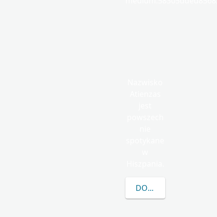
medium.58305dded85682
Nazwisko
Atienzas
jest
powszech
nie
spotykane
w
Hiszpania.
DOWIEDZ SIĘ WIĘCEJ 