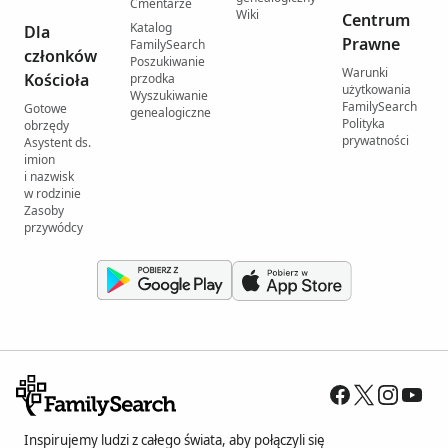
Cmentarze
Wiki
Centrum
Katalog
Dla
Prawne
FamilySearch
członków
Poszukiwanie
Warunki
Kościoła
przodka
użytkowania
Wyszukiwanie
FamilySearch
Gotowe
genealogiczne
Polityka
obrzędy
prywatności
Asystent ds.
imion
i nazwisk
w rodzinie
Zasoby
przywódcy
Inspirujemy ludzi z całego świata, aby połączyli się