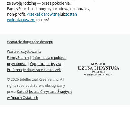
ze swoją rodziną — przez pokolenia.
FamilySearch jest międzynarodową organizacją
non-profit.
Przekaż darowiznę
lub
zostań
wolontariuszem
już dziś!
Wsparcie dotyczące dostępu
Warunki użytkowania
FamilySearch
|
Informacja o polityce
prywatności
|
Opcje kraju i języka
|
Preferencje dotyczące ciasteczek
© 2026 Intellectual Reserve, Inc. All
rights reserved. Serwis obsługiwany
przez
Kościół Jezusa Chrystusa Świętych
w Dniach Ostatnich