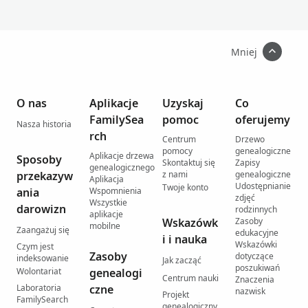
Mniej
O nas
Aplikacje
Uzyskaj
Co
FamilySea
pomoc
oferujemy
Nasza historia
rch
Centrum
Drzewo
pomocy
genealogiczne
Aplikacje drzewa
Sposoby
Skontaktuj się
Zapisy
genealogicznego
przekazyw
z nami
genealogiczne
Aplikacja
Udostępnianie
Twoje konto
ania
Wspomnienia
zdjęć
Wszystkie
darowizn
rodzinnych
aplikacje
Wskazówk
Zasoby
mobilne
Zaangażuj się
edukacyjne
i i nauka
Wskazówki
Czym jest
Zasoby
dotyczące
indeksowanie
Jak zacząć
poszukiwań
Wolontariat
genealogi
Centrum nauki
Znaczenia
Laboratoria
czne
nazwisk
Projekt
FamilySearch
genealogiczny