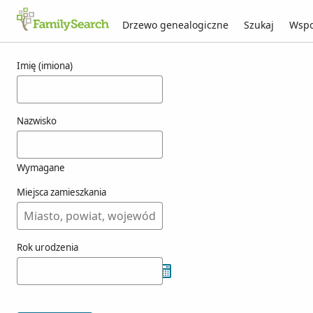
Drzewo genealogiczne
Szukaj
Wspo
Wyniki dla atienzas
Imię (imiona)
Nazwisko
Wymagane
Miejsca zamieszkania
Rok urodzenia