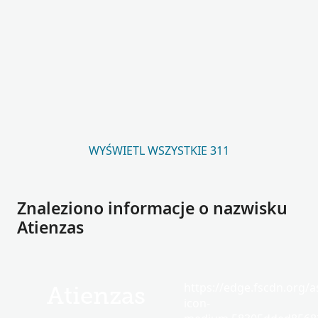
WYŚWIETL WSZYSTKIE 311
Znaleziono informacje o nazwisku
Atienzas
https://edge.fscdn.org/as
Atienzas
icon-